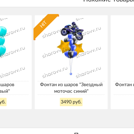
HIT
 шаров
Фонтан из шаров "Звездный
Фонтан 
вый"
моточас синий"
уб.
3490 руб.