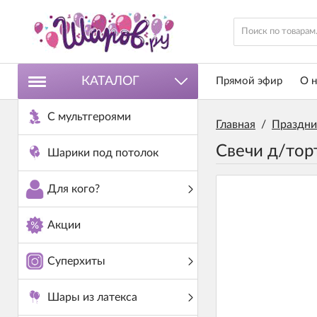
КАТАЛОГ
Прямой эфир
О н
С мультгероями
Главная
/
Праздни
Свечи д/тор
Шарики под потолок
Для кого?
Акции
Суперхиты
Шары из латекса