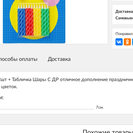
Доставка
Самовыво
Понравилс
пособы оплаты
Доставка
2шт + Табличка Шары С ДР отличное дополнение праздничн
цветок.
и:
7см.