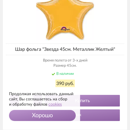
Шар фольга "Звезда 45см. Металлик Желтый"
Время полета от 3-х дней
Размер 45см.
В наличии
390 руб.
Продолжая использовать данный
сайт, Вы соглашаетесь на сбор
-
+
Купить
и обработку файлов
cookies
Хорошо
Заказ в 1 клик