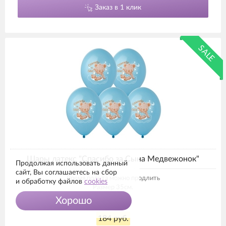
Заказ в 1 клик
SALE
Шары латекс "Спасибо за Сына Медвежонок"
Продолжая использовать данный
сайт, Вы соглашаетесь на сбор
Время полета можно продлить
и обработку файлов
cookies
Размер 35см.
Хорошо
В наличии
184 руб.