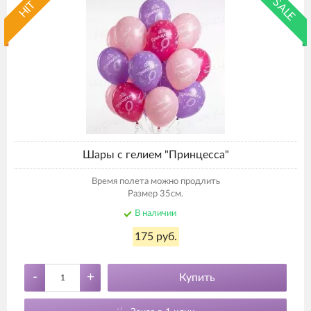
SALE
HIT
Шары с гелием "Принцесса"
Время полета можно продлить
Размер 35см.
В наличии
175 руб.
-
+
Купить