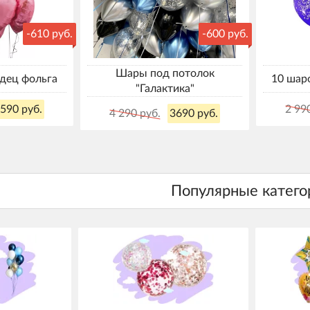
-610 руб.
-600 руб.
Шары под потолок
рдец фольга
10 шаро
"Галактика"
590 руб.
2 99
4 290 руб.
3690 руб.