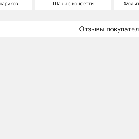
шариков
Шары с конфетти
Фольг