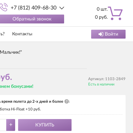
+7 (812) 409-68-30
0
шт.
0
руб.
Обратный звонок
ть?
Контакты
Войти
Мальчик!"
уб.
Артикул:
1103-2849
Есть в наличии
ернем бонусами!
 время полета до 2-х дней и более
?
:
отка Hi-Float +10 руб.
+
КУПИТЬ