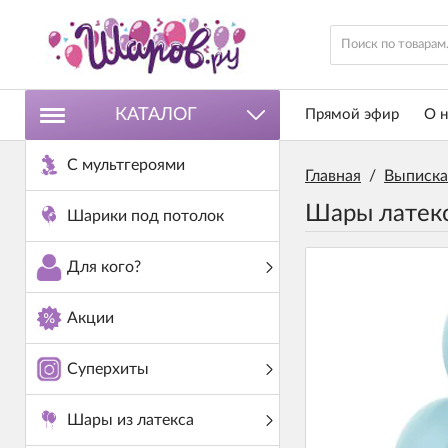
КАТАЛОГ
Прямой эфир
О н
С мультгероями
Главная
/
Выписка
Шары латекс
Шарики под потолок
Для кого?
Акции
Суперхиты
Шары из латекса