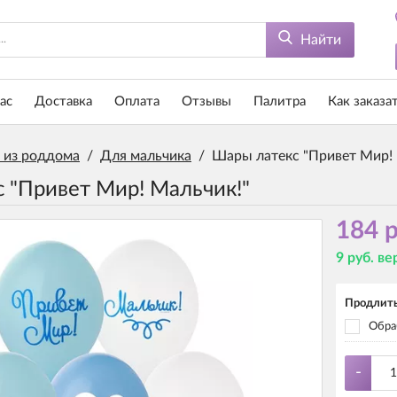
Найти
ас
Доставка
Оплата
Отзывы
Палитра
Как заказа
 из роддома
/
Для мальчика
/
Шары латекс "Привет Мир! 
 "Привет Мир! Мальчик!"
184 р
9 руб. в
Продлить
Обраб
-