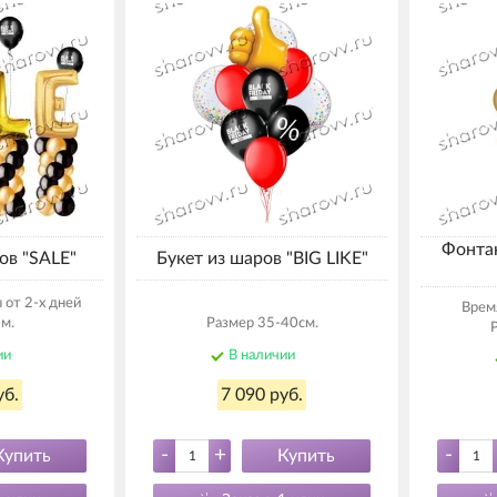
Фонтан
ов "SALE"
Букет из шаров "BIG LIKE"
от 2-х дней
Время
м.
Размер 35-40см.
ии
В наличии
уб.
7 090 руб.
-
+
-
Купить
Купить