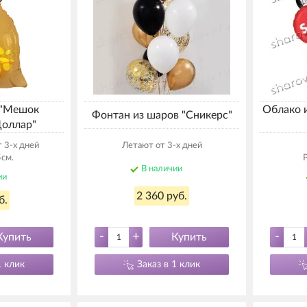
 "Мешок
Облако 
Фонтан из шаров "Сникерс"
оллар"
 3-х дней
Летают от 3-х дней
см.
В наличии
ии
2 360 руб.
б.
-
+
-
Купить
Купить
1 клик
Заказ в 1 клик