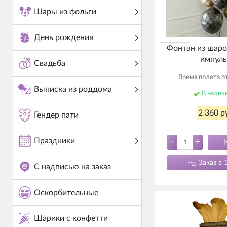
Шары из фольги
День рождения
Фонтан из шаро
импуль
Свадьба
Время полета от
Выписка из роддома
В налич
2 360 р
Гендер пати
Праздники
-
+
Заказ в 
С надписью на заказ
Оскорбительные
Шарики с конфетти