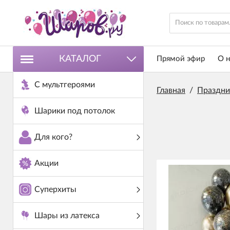
КАТАЛОГ
Прямой эфир
О н
С мультгероями
Главная
/
Праздни
Шарики под потолок
Для кого?
Акции
Суперхиты
Шары из латекса