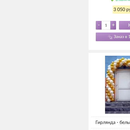
3 050 р
-
+
Заказ в 
Гирлянда - белы