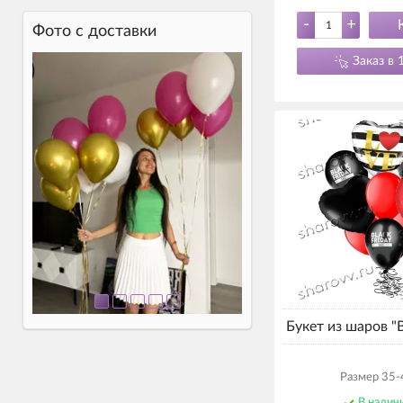
-
+
Фото c доставки
Заказ в 
Букет из шаров "B
Размер 35-
В налич