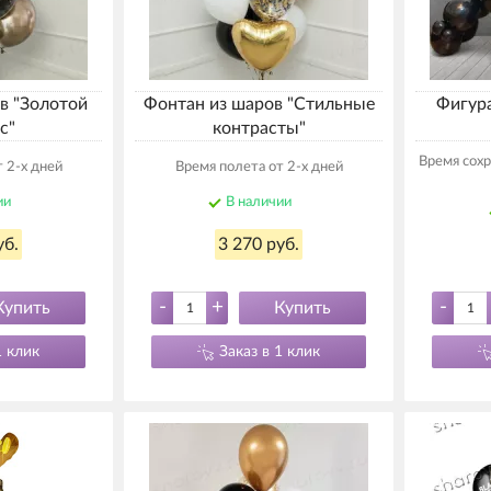
в "Золотой
Фонтан из шаров "Стильные
Фигура
с"
контрасты"
Время сохр
 2-х дней
Время полета от 2-х дней
ии
В наличии
уб.
3 270 руб.
-
+
-
Купить
Купить
1 клик
Заказ в 1 клик