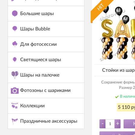
HIT
Большие шары
Шары Bubble
Для фотосессии
Светящиеся шары
Стойки из шар
Шары на палочке
Сохранение формы 
Размер 2
Фотозоны с шариками
В налич
Коллекции
5 110 р
Праздничные аксессуары
-
+