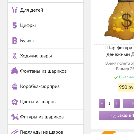
Для детей
Цифры
Буквы
Шар фигура
денежный Д
Ходячие шары
Время полета от
Размер 75
Фонтаны из шариков
В налич
Коробка-сюрприз
950 ру
Цветы из шаров
-
+
Заказ в 
Фигуры из шариков
Гирлянды из шаров