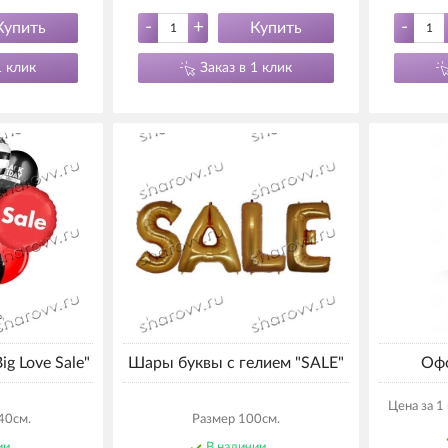
-
+
-
Купить
Купить
1 клик
Заказ в 1 клик
ig Love Sale"
Шары буквы с гелием "SALE"
Офо
Цена за 1
40см.
Размер 100см.
ии
В наличии