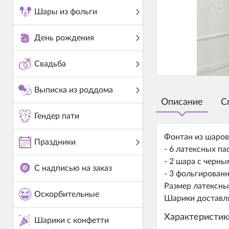
Шары из фольги
День рождения
Свадьба
Выписка из роддома
Описание
С
Гендер пати
Фонтан из шаров
Праздники
- 6 латексных па
- 2 шара с черн
С надписью на заказ
- 3 фольгирован
Размер латексны
Оскорбительные
Шарики доставля
Характеристик
Шарики с конфетти