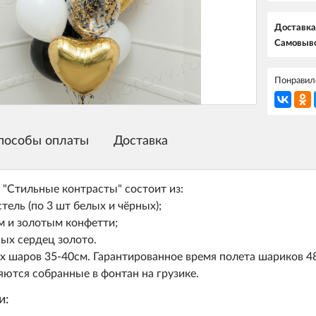
Доставка
Самовыво
Понравилс
пособы оплаты
Доставка
 "Стильные контрасты" состоит из:
стель (по 3 шт белых и чёрных);
ым и золотым конфетти;
ных сердец золото.
х шаров 35-40см. Гарантированное время полета шариков 48
ются собранные в фонтан на грузике.
и: