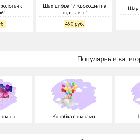
 золотая с
Шар цифра "7 Крокодил на
Шар 
ой"
подставке"
б.
490 руб.
я шары
Коробка с шарами