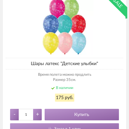
SALE
Шары латекс "Детские улыбки"
Время полета можно продлить
Размер 35см.
В наличии
175 руб.
-
+
Купить
Заказ в 1 клик