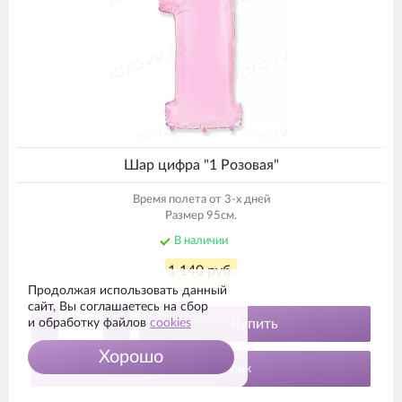
Шар цифра "1 Розовая"
Время полета от 3-х дней
Размер 95см.
В наличии
1 140 руб.
Продолжая использовать данный
сайт, Вы соглашаетесь на сбор
-
+
и обработку файлов
cookies
Купить
Хорошо
Заказ в 1 клик