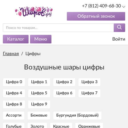
+7 (812) 409-68-30
Обратный звонок
Каталог
Меню
Войти
Главная
/
Цифры
Воздушные шары цифры
Цифра 0
Цифра 1
Цифра 2
Цифра 3
Цифра 4
Цифра 5
Цифра 6
Цифра 7
Цифра 8
Цифра 9
Ассорти
Бежевые
Бургундия (Бордовый)
Голубые
Золото
Красные
Оранжевые