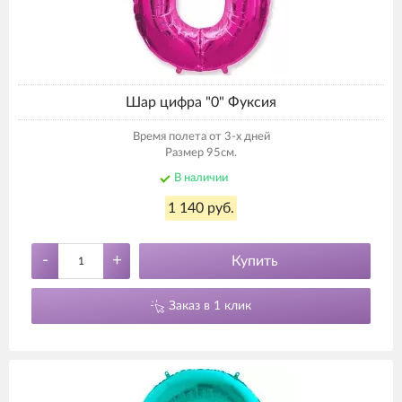
Шар цифра "0" Фуксия
Время полета от 3-х дней
Размер 95см.
В наличии
1 140 руб.
-
+
Купить
Заказ в 1 клик