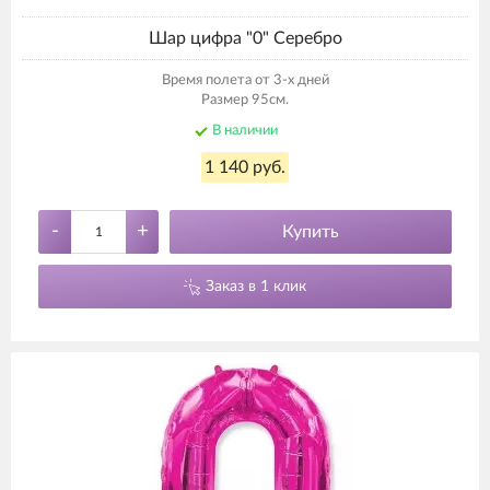
Шар цифра "0" Серебро
Время полета от 3-х дней
Размер 95см.
В наличии
1 140 руб.
-
+
Купить
Заказ в 1 клик