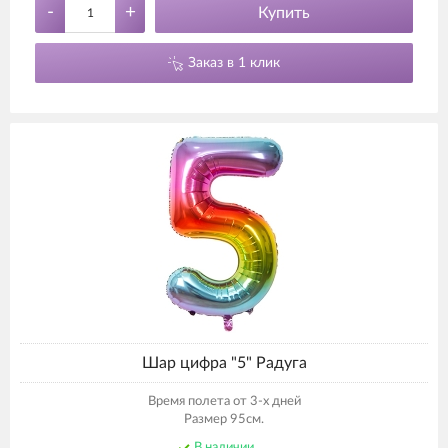
-
+
Купить
Заказ в 1 клик
Шар цифра "5" Радуга
Время полета от 3-х дней
Размер 95см.
В наличии