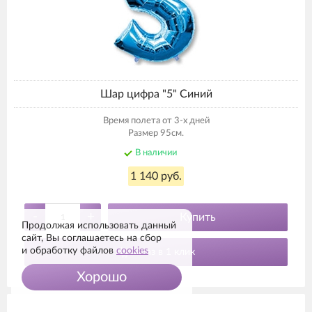
Шар цифра "5" Синий
Время полета от 3-х дней
Размер 95см.
В наличии
1 140 руб.
-
+
Купить
Продолжая использовать данный
сайт, Вы соглашаетесь на сбор
и обработку файлов
cookies
Заказ в 1 клик
Хорошо