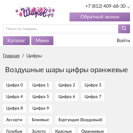
+7 (812) 409-68-30
Обратный звонок
Каталог
Меню
Войти
Главная
/
Цифры
Воздушные шары цифры оранжевые
Цифра 0
Цифра 1
Цифра 2
Цифра 3
Цифра 4
Цифра 5
Цифра 6
Цифра 7
Цифра 8
Цифра 9
Ассорти
Бежевые
Бургундия (Бордовый)
Голубые
Золото
Красные
Оранжевые