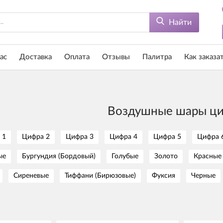
Найти
ас
Доставка
Оплата
Отзывы
Палитра
Как заказа
Воздушные шары ци
 1
Цифра 2
Цифра 3
Цифра 4
Цифра 5
Цифра 
ые
Бургундия (Бордовый)
Голубые
Золото
Красные
Сиреневые
Тиффани (Бирюзовые)
Фуксия
Черные