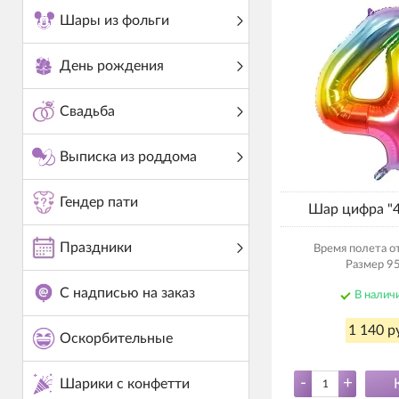
Шары из фольги
День рождения
Свадьба
Выписка из роддома
Гендер пати
Шар цифра "4
Праздники
Время полета от
Размер 95
С надписью на заказ
В налич
1 140 р
Оскорбительные
-
+
Шарики с конфетти