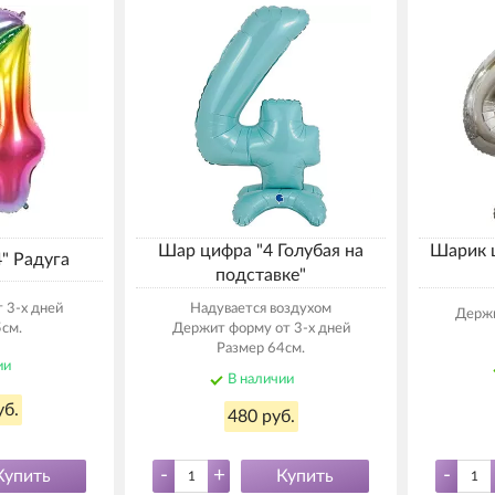
Шар цифра "4 Голубая на
Шарик ц
" Радуга
подставке"
 3-х дней
Надувается воздухом
Держи
см.
Держит форму от 3-х дней
Размер 64см.
ии
В наличии
уб.
480 руб.
-
+
-
Купить
Купить