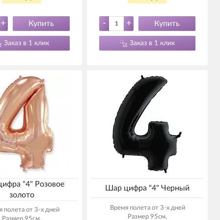
+
-
+
Купить
Купить
Заказ в 1 клик
Заказ в 1 клик
ифра "4" Розовое
Шар цифра "4" Черный
золото
Время полета от 3-х дней
 полета от 3-х дней
Размер 95см.
Размер 95см.