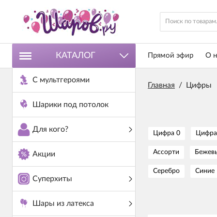
КАТАЛОГ
Прямой эфир
О н
С мультгероями
Главная
/
Цифры
Шарики под потолок
Для кого?
Цифра 0
Цифра
Ассорти
Бежев
Акции
Серебро
Синие
Суперхиты
Шары из латекса