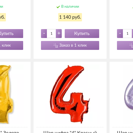
ии
В наличии
уб.
1 140 руб.
-
+
-
Купить
Купить
1 клик
Заказ в 1 клик