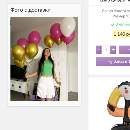
Шар цифра "4
Фото c доставки
Время полета от
Размер 95
В налич
1 140 р
-
+
Заказ в 