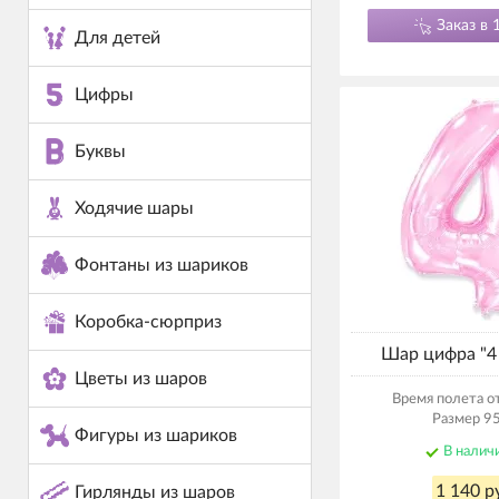
Заказ в 
Для детей
Цифры
Буквы
Ходячие шары
Фонтаны из шариков
Коробка-сюрприз
Шар цифра "4
Цветы из шаров
Время полета от
Размер 95
Фигуры из шариков
В налич
1 140 р
Гирлянды из шаров