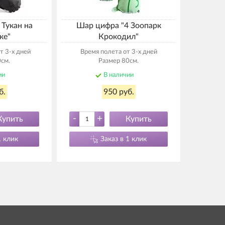
 Тукан на
Шар цифра "4 Зоопарк
ке"
Крокодил"
т 3-х дней
Время полета от 3-х дней
см.
Размер 80см.
ии
В наличии
б.
950 руб.
-
+
Купить
Купить
1 клик
Заказ в 1 клик