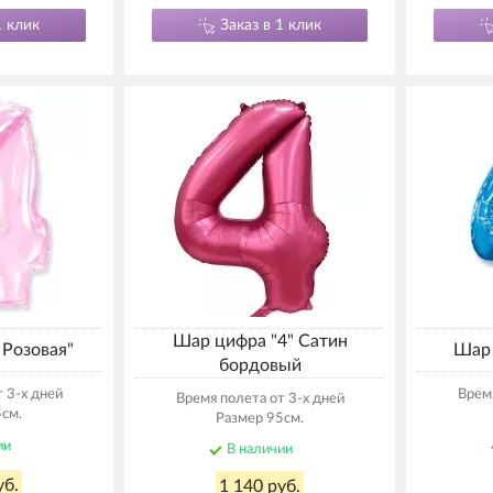
1 клик
Заказ в 1 клик
Шар цифра "4" Сатин
 Розовая"
Шар 
бордовый
 3-х дней
Время
Время полета от 3-х дней
см.
Размер 95см.
ии
В наличии
уб.
1 140 руб.