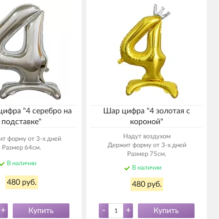
ифра "4 серебро на
Шар цифра "4 золотая с
подставке"
короной"
Надут воздухом
т форму от 3-х дней
Держит форму от 3-х дней
Размер 64см.
Размер 75см.
В наличии
В наличии
480 руб.
480 руб.
+
-
+
Купить
Купить