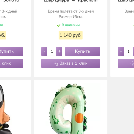
" Золото
Шар цифра "4" Красный
Шар ци
 3-х дней
Время полета от 3-х дней
Время
см.
Размер 95см.
ии
В наличии
уб.
1 140 руб.
-
+
-
Купить
Купить
1 клик
Заказ в 1 клик