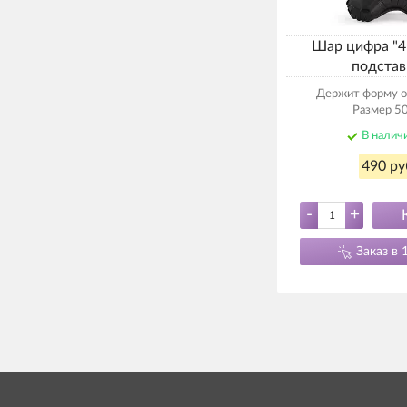
Шар цифра "4
подстав
Держит форму о
Размер 50
В налич
490 ру
-
+
Заказ в 