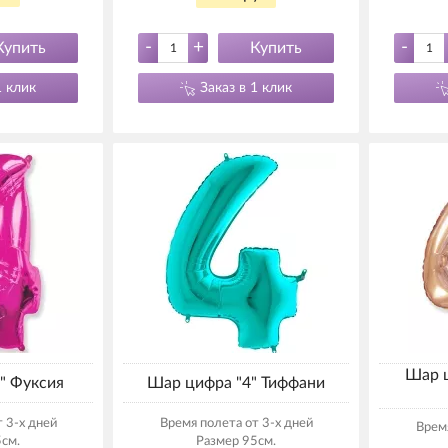
-
+
-
Купить
Купить
1 клик
Заказ в 1 клик
Шар ц
" Фуксия
Шар цифра "4" Тиффани
 3-х дней
Время полета от 3-х дней
Время
см.
Размер 95см.