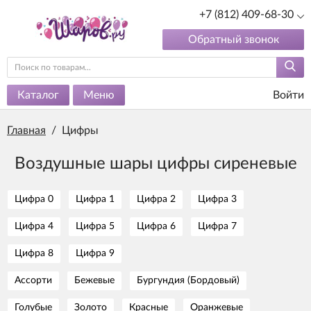
+7 (812) 409-68-30
Обратный звонок
Каталог
Меню
Войти
Главная
/
Цифры
Воздушные шары цифры сиреневые
Цифра 0
Цифра 1
Цифра 2
Цифра 3
Цифра 4
Цифра 5
Цифра 6
Цифра 7
Цифра 8
Цифра 9
Ассорти
Бежевые
Бургундия (Бордовый)
Голубые
Золото
Красные
Оранжевые