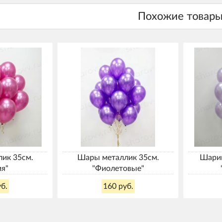
ик 35см.
Шары металлик 35см.
Шарик
ия"
"Фиолетовые"
б.
160 руб.