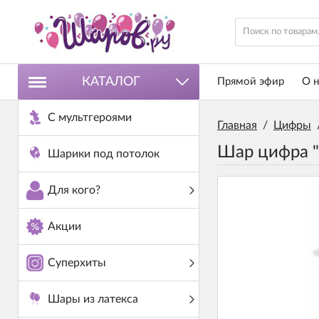
КАТАЛОГ
Прямой эфир
О н
С мультгероями
Главная
/
Цифры
Шар цифра "
Шарики под потолок
Для кого?
Акции
Суперхиты
Шары из латекса