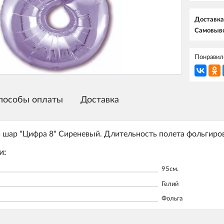
Доставка
Самовыво
Понравилс
пособы оплаты
Доставка
шар "Цифра 8" Сиреневый. Длительность полета фольгирова
и:
95см.
Гелий
Фольга