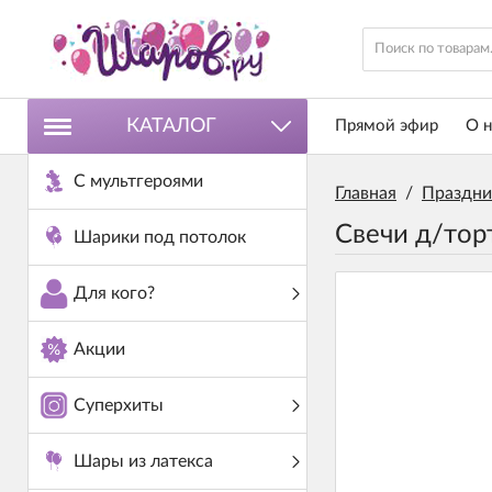
КАТАЛОГ
Прямой эфир
О н
С мультгероями
Главная
/
Праздни
Свечи д/тор
Шарики под потолок
Для кого?
Акции
Суперхиты
Шары из латекса