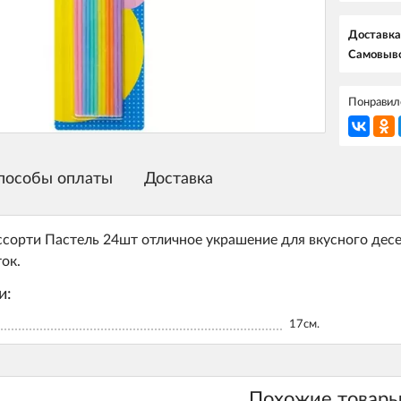
Доставка
Самовыво
Понравилс
пособы оплаты
Доставка
ссорти Пастель 24шт отличное украшение для вкусного дес
ок.
и:
17см.