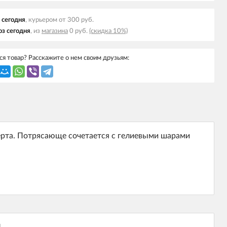
 cегодня
, курьером от 300 руб.
з cегодня
, из
магазина
0 руб.
(скидка 10%)
я товар? Расскажите о нем своим друзьям:
ерта. Потрясающе сочетается с гелиевыми шарами