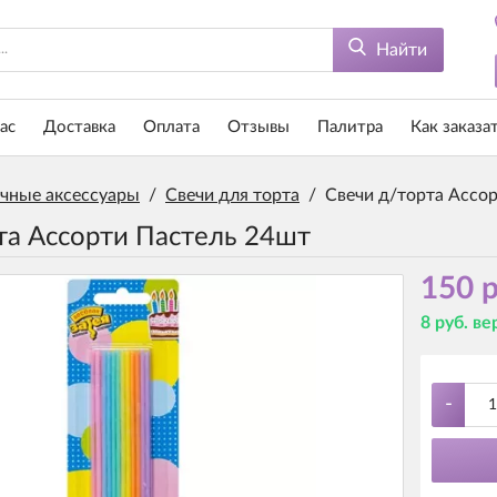
Найти
ас
Доставка
Оплата
Отзывы
Палитра
Как заказа
чные аксессуары
/
Свечи для торта
/
Свечи д/торта Ассо
та Ассорти Пастель 24шт
150 р
8 руб. в
-