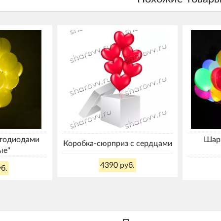
етодиодами
Шары
Коробка-сюрприз с сердцами
ые"
4390 руб.
б.