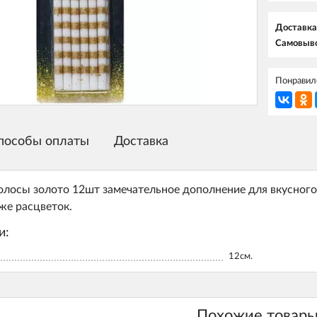
Доставка
Самовыво
Понравилс
пособы оплаты
Доставка
олосы золото 12шт замечательное дополнение для вкусного
же расцветок.
и:
12см.