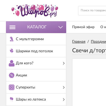
КАТАЛОГ
Прямой эфир
О н
С мультгероями
Главная
/
Праздни
Свечи д/тор
Шарики под потолок
Для кого?
Акции
Суперхиты
Шары из латекса