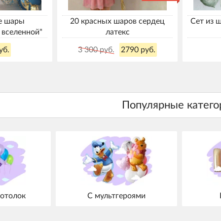
е шары
20 красных шаров сердец
Сет из 
 вселенной"
латекс
уб.
3 300 руб.
2790 руб.
отолок
С мультгероями