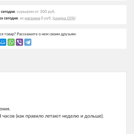
 cегодня
, курьером от 300 руб.
з cегодня
, из
магазина
0 руб.
(скидка 10%)
я товар? Расскажите о нем своим друзьям:
ения.
 часов (как правило летают неделю и дольше).