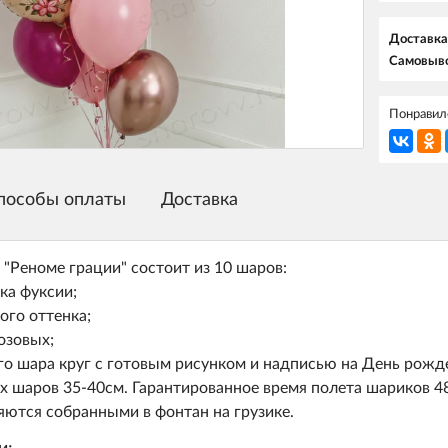
Доставка
Самовыво
Понравилс
пособы оплаты
Доставка
 "Реноме грации" состоит из 10 шаров:
нка фуксии;
вого оттенка;
озовых;
го шара круг с готовым рисунком и надписью на День рожд
х шаров 35-40см. Гарантированное время полета шариков 48
ются собранными в фонтан на грузике.