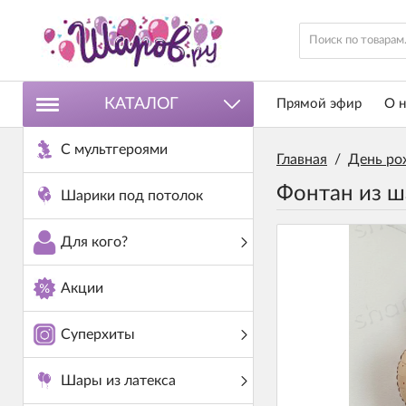
КАТАЛОГ
Прямой эфир
О н
С мультгероями
Главная
/
День ро
Фонтан из ш
Шарики под потолок
Для кого?
Акции
Суперхиты
Шары из латекса