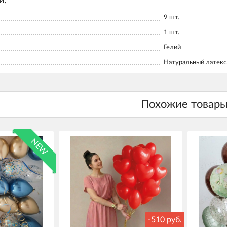
и:
9
шт.
1
шт.
Гелий
Натуральный латекс,
NEW
-510 руб.