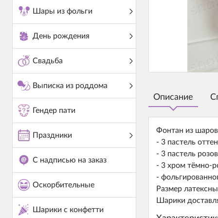
Шары из фольги
День рождения
Свадьба
Выписка из роддома
Описание
С
Гендер пати
Фонтан из шаров
Праздники
- 3 пастель отте
- 3 пастель розо
С надписью на заказ
- 3 хром тёмно-р
- фольгированно
Оскорбительные
Размер латексны
Шарики доставля
Шарики с конфетти