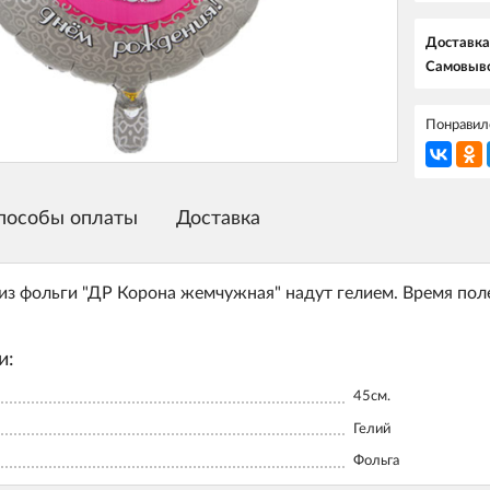
Доставка
Самовыво
Понравилс
пособы оплаты
Доставка
з фольги "ДР Корона жемчужная" надут гелием. Время поле
и:
45см.
Гелий
Фольга