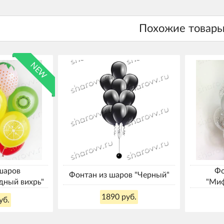
NEW
 шаров
Фо
Фонтан из шаров "Черный"
дный вихрь"
"Миф
1890 руб.
уб.