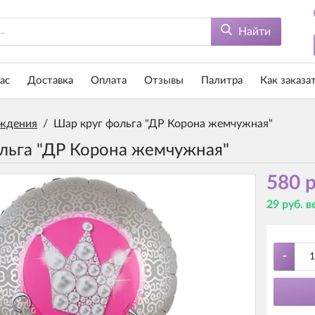
Найти
ас
Доставка
Оплата
Отзывы
Палитра
Как заказа
ждения
/
Шар круг фольга "ДР Корона жемчужная"
льга "ДР Корона жемчужная"
580 р
29 руб. 
-