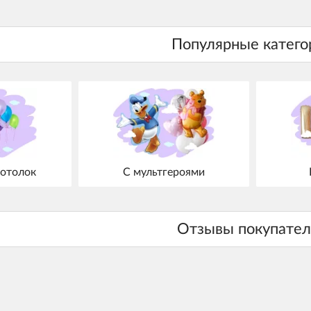
отолок
С мультгероями