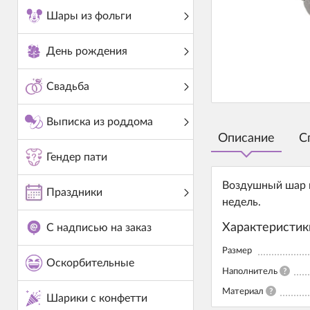
Шары из фольги
День рождения
Свадьба
Выписка из роддома
Описание
С
Гендер пати
Воздушный шар и
Праздники
недель.
Характеристик
С надписью на заказ
Размер
Оскорбительные
Наполнитель
?
Материал
?
Шарики с конфетти