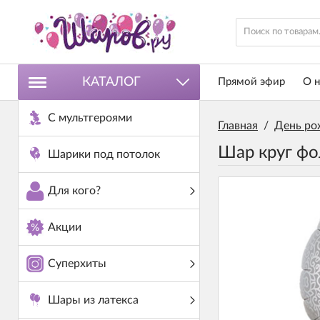
КАТАЛОГ
Прямой эфир
О н
С мультгероями
Главная
/
День ро
Шар круг фо
Шарики под потолок
Для кого?
Акции
Суперхиты
Шары из латекса