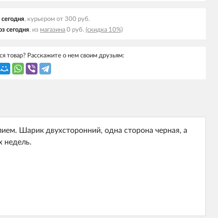
 cегодня
, курьером от 300 руб.
з cегодня
, из
магазина
0 руб.
(скидка 10%)
я товар? Расскажите о нем своим друзьям:
ем. Шарик двухсторонний, одна сторона черная, а
х недель.