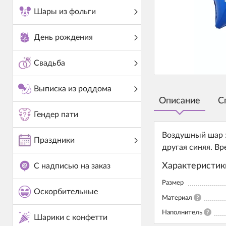
Шары из фольги
День рождения
Свадьба
Выписка из роддома
Описание
С
Гендер пати
Воздушный шар з
Праздники
другая синяя. Вр
Характеристик
С надписью на заказ
Размер
Оскорбительные
Материал
?
Наполнитель
?
Шарики с конфетти