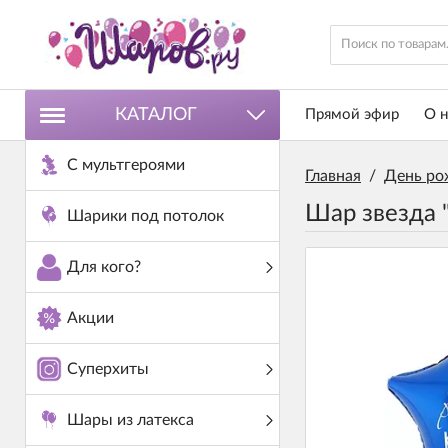
КАТАЛОГ
Прямой эфир
О н
С мультгероями
Главная
/
День ро
Шар звезда
Шарики под потолок
Для кого?
Акции
Суперхиты
Шары из латекса