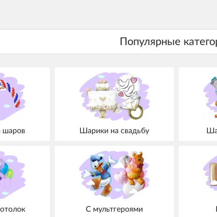
з шаров
Шарики на свадьбу
Ша
отолок
С мультгероями