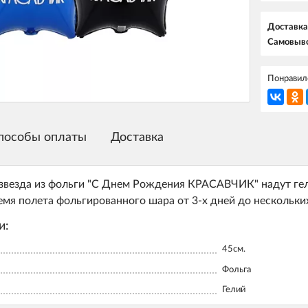
Доставка
Самовыво
Понравилс
пособы оплаты
Доставка
везда из фольги "С Днем Рождения КРАСАВЧИК" надут гели
емя полета фольгированного шара от 3-х дней до нескольки
и:
45см.
Фольга
Гелий