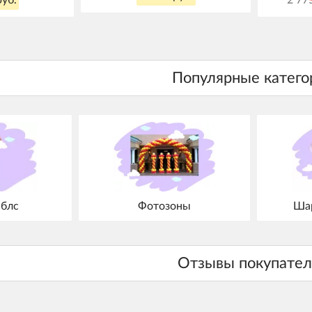
блс
Фотозоны
Шар