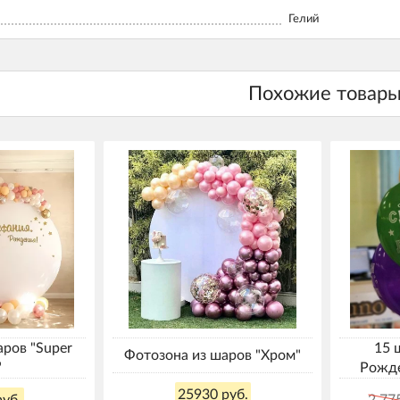
Гелий
аров "Super
15 
Фотозона из шаров "Хром"
"
Рожде
25930 руб.
уб.
2 77