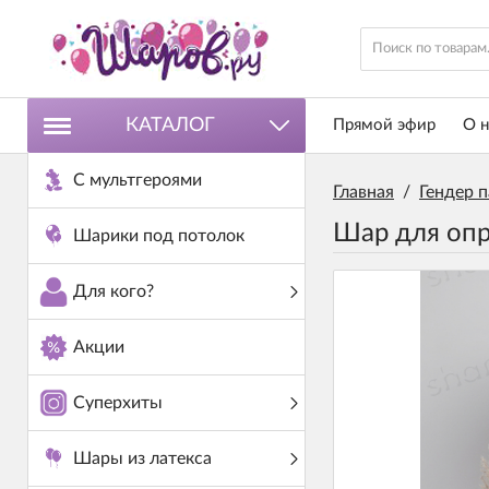
КАТАЛОГ
Прямой эфир
О н
С мультгероями
Главная
/
Гендер п
Шар для опре
Шарики под потолок
Для кого?
Акции
Суперхиты
Шары из латекса