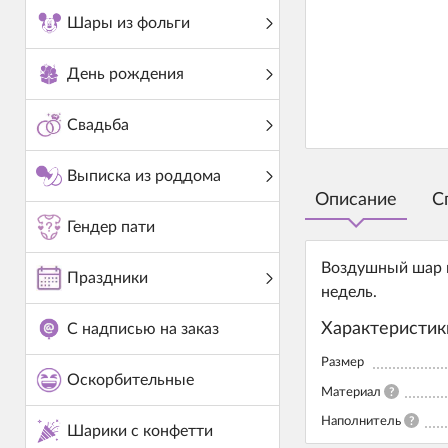
Шары из фольги
День рождения
Свадьба
Выписка из роддома
Описание
С
Гендер пати
Воздушный шар и
Праздники
недель.
Характеристик
С надписью на заказ
Размер
Оскорбительные
Материал
?
Наполнитель
?
Шарики с конфетти