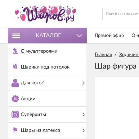
КАТАЛОГ
Прямой эфир
О н
С мультгероями
Главная
/
Ходячие
Шар фигура 
Шарики под потолок
Для кого?
Акции
Суперхиты
Шары из латекса