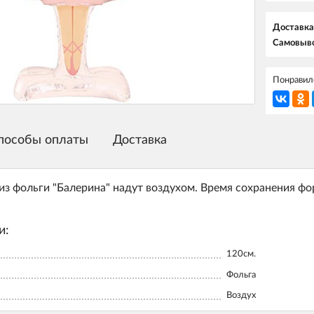
Доставка
Самовыво
Понравилс
пособы оплаты
Доставка
з фольги "Балерина" надут воздухом. Время сохранения фо
и:
120см.
Фольга
Воздух