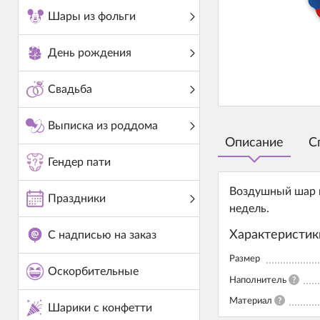
Шары из фольги
День рождения
Свадьба
Выписка из роддома
Описание
С
Гендер пати
Воздушный шар и
Праздники
недель.
Характеристик
С надписью на заказ
Размер
Оскорбительные
Наполнитель
?
Материал
?
Шарики с конфетти