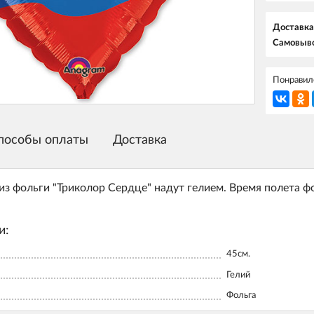
Доставка
Самовыво
Понравилс
пособы оплаты
Доставка
з фольги "Триколор Сердце" надут гелием. Время полета фо
и:
45см.
Гелий
Фольга