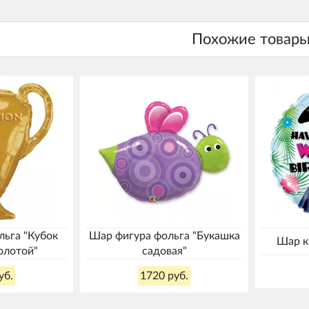
льга "Кубок
Шар фигура фольга "Букашка
Шар к
олотой"
садовая"
уб.
1720 руб.