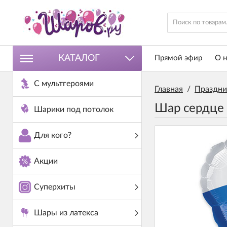
КАТАЛОГ
Прямой эфир
О н
С мультгероями
Главная
/
Праздни
Шар сердце 
Шарики под потолок
Для кого?
Акции
Суперхиты
Шары из латекса