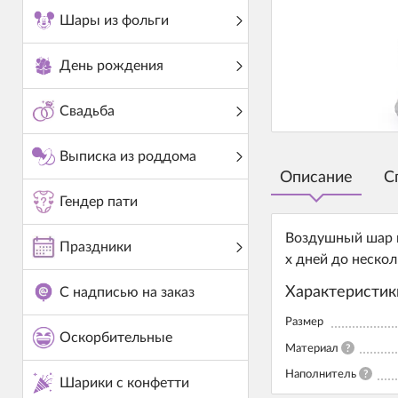
Шары из фольги
День рождения
Свадьба
Выписка из роддома
Описание
С
Гендер пати
Воздушный шар и
Праздники
х дней до нескол
Характеристик
С надписью на заказ
Размер
Оскорбительные
Материал
?
Наполнитель
?
Шарики с конфетти