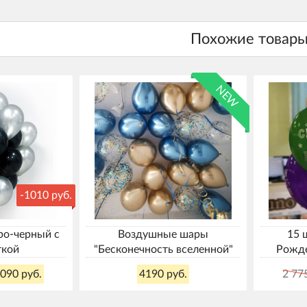
NEW
-1010 руб.
ро-черный с
Воздушные шары
15 
ткой
"Бесконечность вселенной"
Рожде
090 руб.
4190 руб.
2 77