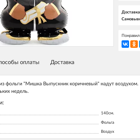
Доставка
Самовыво
Понравилс
пособы оплаты
Доставка
з фольги "Мишка Выпускник коричневый" надут воздухом. 
ьких недель.
и:
140см.
Фольга
Воздух