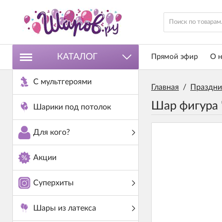
КАТАЛОГ
Прямой эфир
О н
С мультгероями
Главная
/
Праздни
Шар фигура
Шарики под потолок
Для кого?
Акции
Суперхиты
Шары из латекса