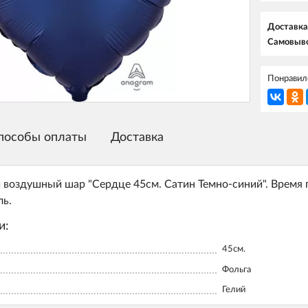
Доставка
Самовыво
Понравилс
пособы оплаты
Доставка
воздушный шар "Сердце 45см. Сатин Темно-синий". Время п
ль.
и:
45см.
Фольга
Гелий