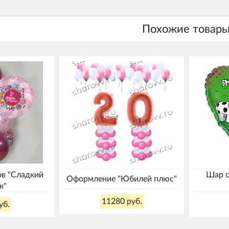
ов "Сладкий
Шар с
Оформление "Юбилей плюс"
к"
11280 руб.
уб.