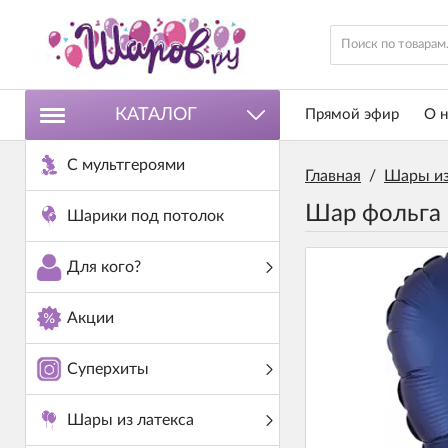
КАТАЛОГ
Прямой эфир
О н
С мультгероями
Главная
/
Шары из
Шар фольга 
Шарики под потолок
Для кого?
Акции
Суперхиты
Шары из латекса