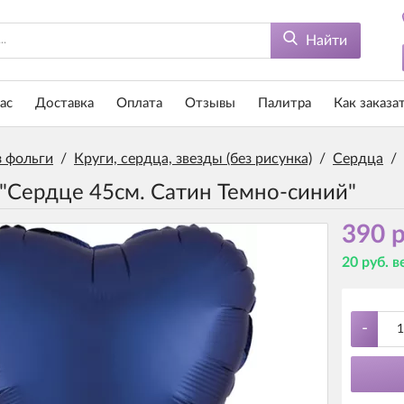
Найти
ас
Доставка
Оплата
Отзывы
Палитра
Как заказа
 фольги
/
Круги, сердца, звезды (без рисунка)
/
Сердца
/
"Сердце 45см. Сатин Темно-синий"
390 р
20 руб. 
-