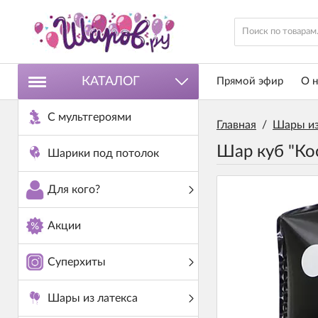
КАТАЛОГ
Прямой эфир
О н
С мультгероями
Главная
/
Шары из
Шар куб "Ко
Шарики под потолок
Для кого?
Акции
Суперхиты
Шары из латекса