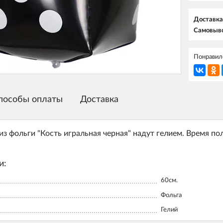
Доставка
Самовыво
Понравилс
пособы оплаты
Доставка
з фольги "Кость игральная черная" надут гелием. Время по
и:
60см.
Фольга
Гелий