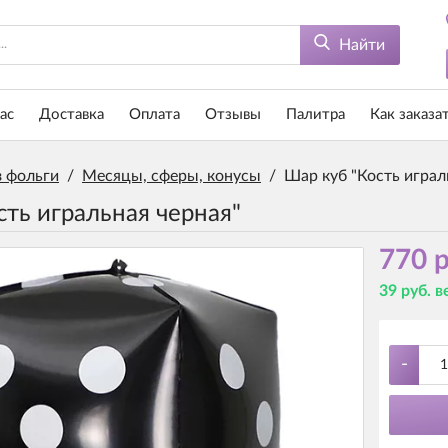
Найти
ас
Доставка
Оплата
Отзывы
Палитра
Как заказа
 фольги
/
Месяцы, сферы, конусы
/
Шар куб "Кость играл
сть игральная черная"
770 р
39 руб. 
-