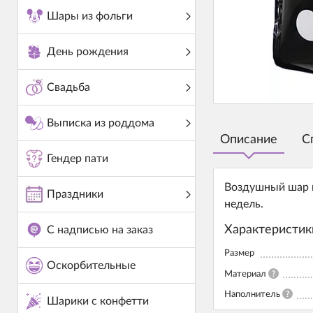
Шары из фольги
День рождения
Свадьба
Выписка из роддома
Описание
С
Гендер пати
Воздушный шар и
Праздники
недель.
Характеристик
С надписью на заказ
Размер
Оскорбительные
Материал
?
Наполнитель
?
Шарики с конфетти