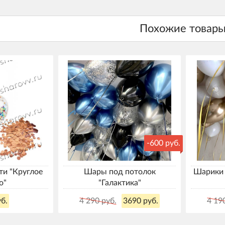
-600 руб.
ти "Круглое
Шары под потолок
Шарики 
о"
"Галактика"
б.
4 290 руб.
3690 руб.
4 19