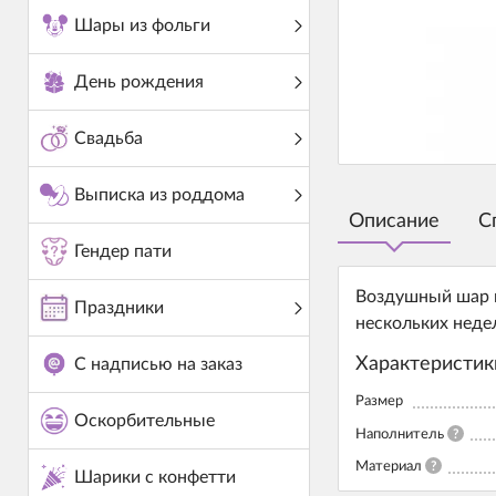
Шары из фольги
День рождения
Свадьба
Выписка из роддома
Описание
С
Гендер пати
Воздушный шар и
Праздники
нескольких неде
Характеристик
С надписью на заказ
Размер
Оскорбительные
Наполнитель
?
Материал
?
Шарики с конфетти