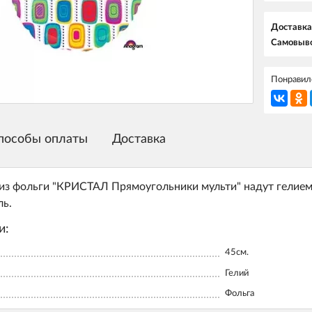
Доставка
Самовыво
Понравилс
пособы оплаты
Доставка
з фольги "КРИСТАЛ Прямоугольники мульти" надут гелием.
ль.
и:
45см.
Гелий
Фольга