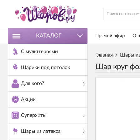
КАТАЛОГ
Прямой эфир
О н
С мультгероями
Главная
/
Шары из
Шар круг фо
Шарики под потолок
Для кого?
Акции
Суперхиты
Шары из латекса