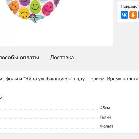
Понравилс
пособы оплаты
Доставка
з фольги "Яйца улыбающиеся" надут гелием. Время полета 
и:
45см.
Гелий
Фольга