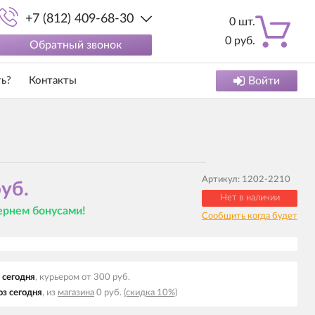
+7 (812) 409-68-30
0
шт.
0
руб.
Обратный звонок
ть?
Контакты
Войти
Артикул:
1202-2210
уб.
Нет в наличии
вернем бонусами!
Сообщить когда будет
 cегодня
, курьером от 300 руб.
з cегодня
, из
магазина
0 руб.
(скидка 10%)