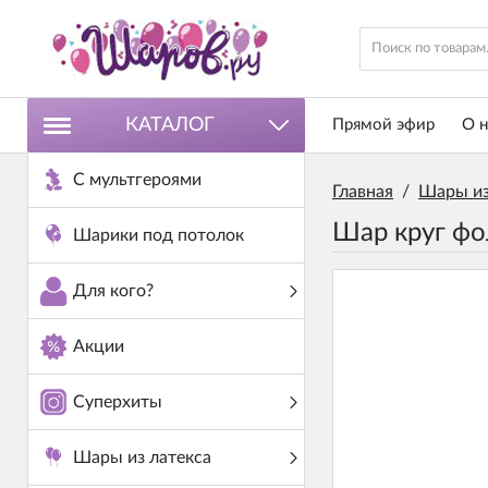
КАТАЛОГ
Прямой эфир
О н
С мультгероями
Главная
/
Шары из
Шар круг фо
Шарики под потолок
Для кого?
Акции
Суперхиты
Шары из латекса