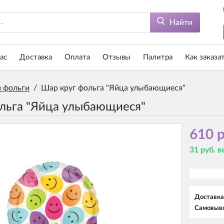
Найти
ас
Доставка
Оплата
Отзывы
Палитра
Как заказа
 фольги
/
Шар круг фольга "Яйца улыбающиеся"
льга "Яйца улыбающиеся"
610 р
31 руб. 
Доставка
Самовыво