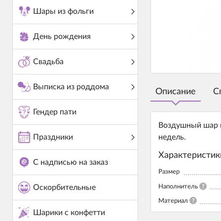
Шары из фольги
День рождения
Свадьба
Выписка из роддома
Описание
С
Гендер пати
Воздушный шар и
Праздники
недель.
Характеристик
С надписью на заказ
Размер
Наполнитель
?
Оскорбительные
Материал
?
Шарики с конфетти