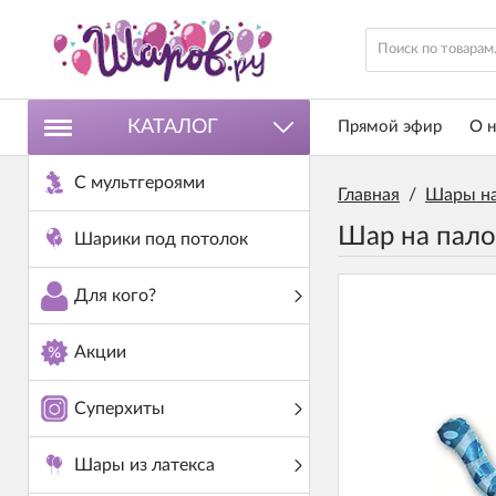
КАТАЛОГ
Прямой эфир
О н
С мультгероями
Главная
/
Шары на
Шар на пало
Шарики под потолок
Для кого?
Акции
Суперхиты
Шары из латекса