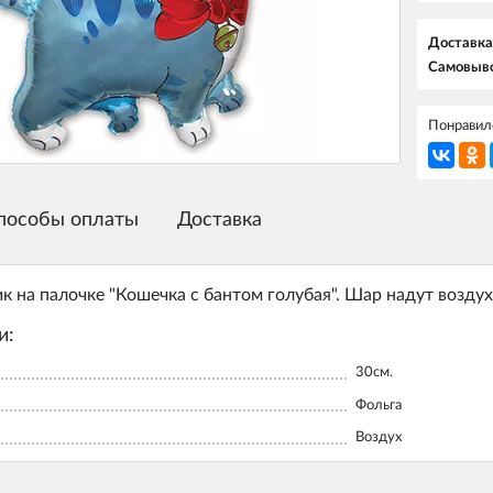
Доставка
Самовыво
Понравилс
пособы оплаты
Доставка
 на палочке "Кошечка с бантом голубая". Шар надут возду
и:
30см.
Фольга
Воздух