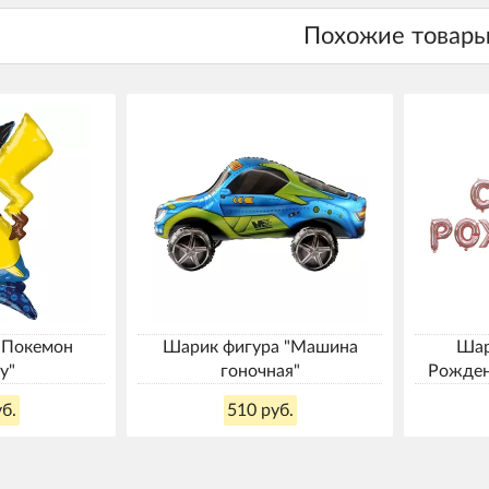
"Покемон
Шарик фигура "Машина
Шар
у"
гоночная"
Рожден
б.
510 руб.