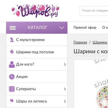
КАТАЛОГ
Прямой эфир
О н
С мультгероями
Главная
/
Шарики 
Шарики с ко
Шарики под потолок
Для кого?
Акции
Суперхиты
Шары из латекса