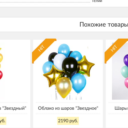
Гелий
HIT
HIT
в "Звездный"
Облако из шаров "Звездное"
Шары 
уб.
2190 руб.