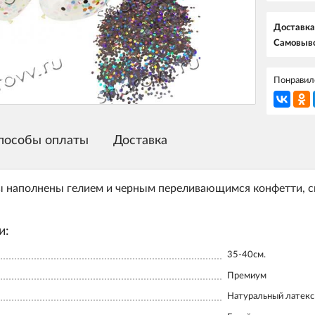
Доставка
Самовыво
Понравилс
пособы оплаты
Доставка
наполнены гелием и черным переливающимся конфетти, смот
и:
35-40см.
Премиум
Натуральный латекс