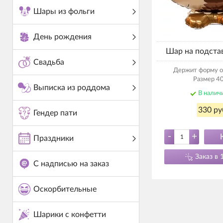
Шары из фольги
День рождения
Шар на подста
Свадьба
Держит форму о
Размер 40
Выписка из роддома
В налич
330 ру
Гендер пати
-
+
Праздники
Заказ в 
С надписью на заказ
Оскорбительные
Шарики с конфетти