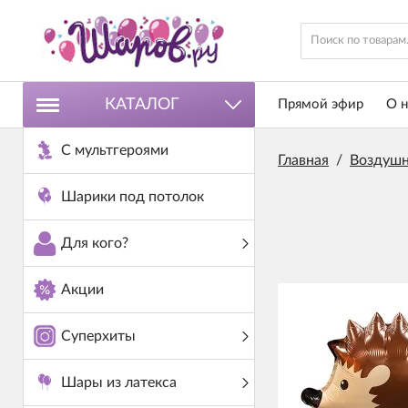
КАТАЛОГ
Прямой эфир
О н
С мультгероями
Главная
/
Воздушн
Шарики под потолок
Для кого?
Акции
Суперхиты
Шары из латекса