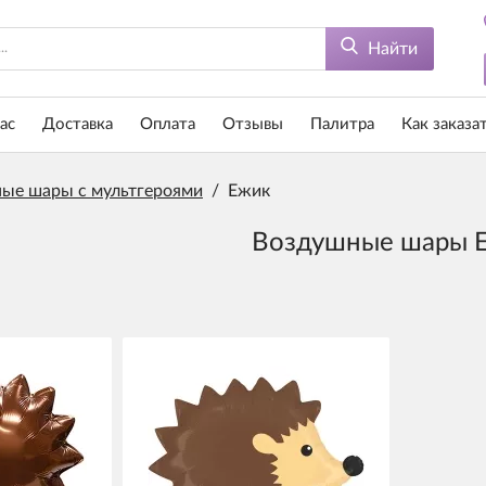
Найти
ас
Доставка
Оплата
Отзывы
Палитра
Как заказа
ые шары с мультгероями
/
Ежик
Воздушные шары 