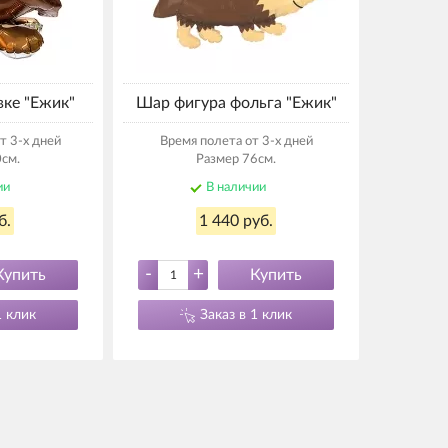
вке "Ежик"
Шар фигура фольга "Ежик"
т 3-х дней
Время полета от 3-х дней
см.
Размер 76см.
ии
В наличии
б.
1 440 руб.
-
+
Купить
Купить
1 клик
Заказ в 1 клик