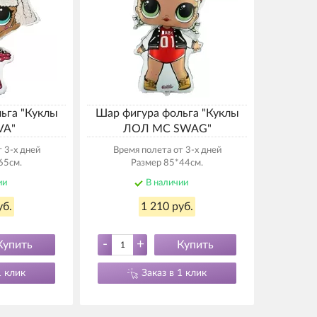
ьга "Куклы
Шар фигура фольга "Куклы
VA"
ЛОЛ MC SWAG"
 3-х дней
Время полета от 3-х дней
65см.
Размер 85*44см.
ии
В наличии
уб.
1 210 руб.
-
+
Купить
Купить
1 клик
Заказ в 1 клик