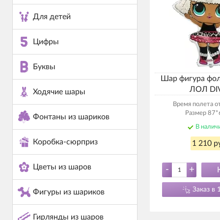
Для детей
Цифры
Буквы
Шар фигура фол
ЛОЛ DI
Ходячие шары
Время полета от
Размер 87*
Фонтаны из шариков
В налич
Коробка-сюрприз
1 210 р
Цветы из шаров
-
+
Заказ в 
Фигуры из шариков
Гирлянды из шаров