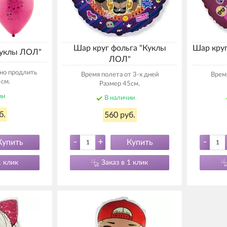
Шар круг фольга "Куклы
Шар кру
Куклы ЛОЛ"
ЛОЛ"
но продлить
Время полета от 3-х дней
Время
см.
Размер 45см.
ии
В наличии
б.
560 руб.
-
+
-
Купить
Купить
1 клик
Заказ в 1 клик