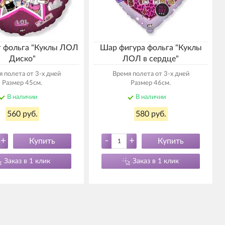
г фольга "Куклы ЛОЛ
Шар фигура фольга "Куклы
Диско"
ЛОЛ в сердце"
 полета от 3-х дней
Время полета от 3-х дней
Размер 45см.
Размер 46см.
В наличии
В наличии
560 руб.
580 руб.
+
-
+
Купить
Купить
Заказ в 1 клик
Заказ в 1 клик