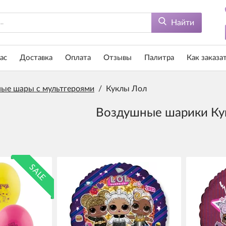
Найти
ас
Доставка
Оплата
Отзывы
Палитра
Как заказа
ые шары с мультгероями
/
Куклы Лол
Воздушные шарики Ку
SALE