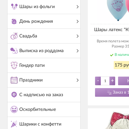
Шары из фольги
День рождения
Шары латекс "
Свадьба
Время полета мож
Размер 35
Выписка из роддома
В налич
175 ру
Гендер пати
Праздники
-
+
Заказ в 
С надписью на заказ
Оскорбительные
Шарики с конфетти