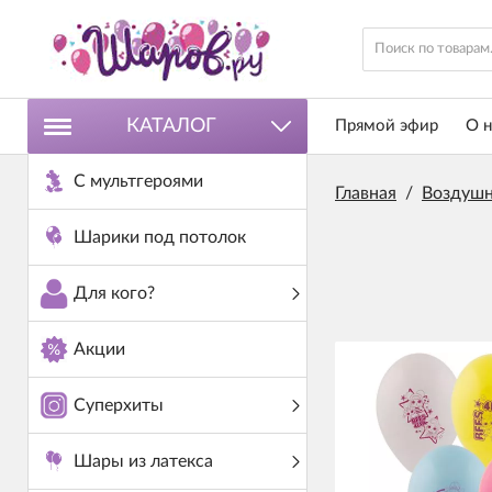
КАТАЛОГ
Прямой эфир
О н
С мультгероями
Главная
/
Воздушн
Шарики под потолок
Для кого?
Акции
Суперхиты
Шары из латекса