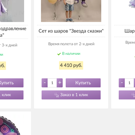
оздравление
Сет из шаров "Звезда сказки"
Шар 
а"
Время
Время полета от 2-х дней
 3-х дней
В наличии
ии
4 410 руб.
уб.
-
+
-
Купить
Купить
1 клик
Заказ в 1 клик