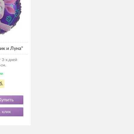
ик и Луна"
 3-х дней
см.
ии
б.
Купить
1 клик