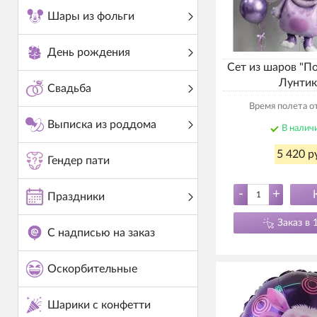
Шары из фольги
День рождения
Сет из шаров "П
Лунтик
Свадьба
Время полета от
Выписка из роддома
В налич
5 420 р
Гендер пати
-
+
Праздники
Заказ в 
С надписью на заказ
Оскорбительные
Шарики с конфетти