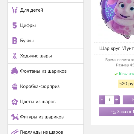
Для детей
Цифры
Буквы
Шар круг "Лунт
Ходячие шары
Время полета от
Размер 45
Фонтаны из шариков
В налич
520 ру
Коробка-сюрприз
-
+
Цветы из шаров
Заказ в 
Фигуры из шариков
Гирлянды из шаров