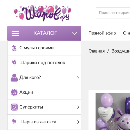
КАТАЛОГ
Прямой эфир
О н
С мультгероями
Главная
/
Воздушн
Шарики под потолок
Для кого?
Акции
Суперхиты
Шары из латекса