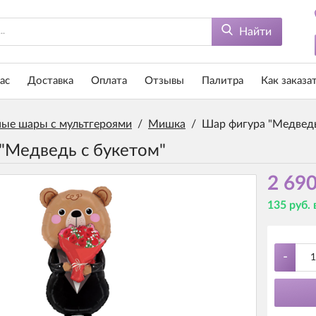
Найти
ас
Доставка
Оплата
Отзывы
Палитра
Как заказа
ые шары с мультгероями
/
Мишка
/
Шар фигура "Медведь
"Медведь с букетом"
2 690
135 руб.
-