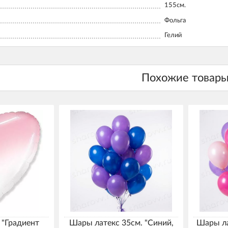
155см.
Фольга
Гелий
 "Градиент
Шары латекс 35см. "Синий,
Шары ла