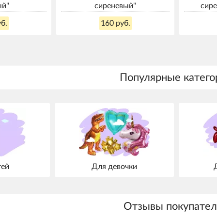
ый"
сиреневый"
сире
б.
160 руб.
тей
Для девочки