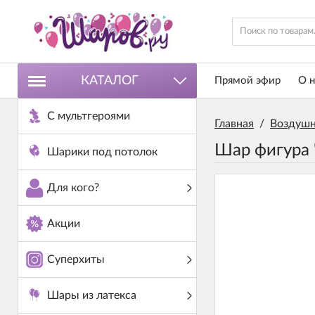
КАТАЛОГ
Прямой эфир
О н
С мультгероями
Главная
/
Воздушн
Шар фигура 
Шарики под потолок
Для кого?
Акции
Суперхиты
Шары из латекса