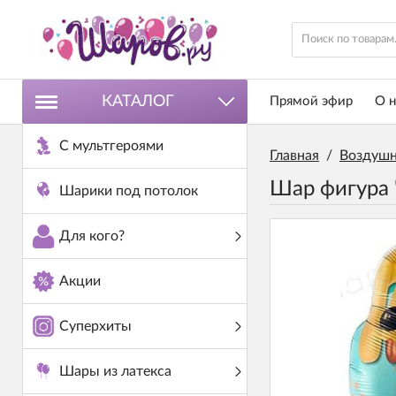
КАТАЛОГ
Прямой эфир
О н
С мультгероями
Главная
/
Воздушн
Шар фигура 
Шарики под потолок
Для кого?
Акции
Суперхиты
Шары из латекса