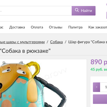
Найти
ас
Доставка
Оплата
Отзывы
Палитра
Как заказа
ые шары с мультгероями
/
Собака
/
Шар фигура "Собака 
"Собака в рюкзаке"
890 р
45 руб. 
-