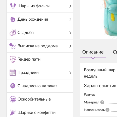
Шары из фольги
День рождения
Свадьба
Выписка из роддома
Описание
С
Гендер пати
Воздушный шар и
Праздники
недель.
Характеристик
С надписью на заказ
Размер
Оскорбительные
Материал
?
Наполнитель
?
Шарики с конфетти