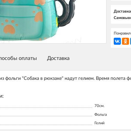
Доставка
Самовыво
Понравилс
пособы оплаты
Доставка
з фольги "Собака в рюкзаке" надут гелием. Время полета ф
и:
70см.
Фольга
Гелий