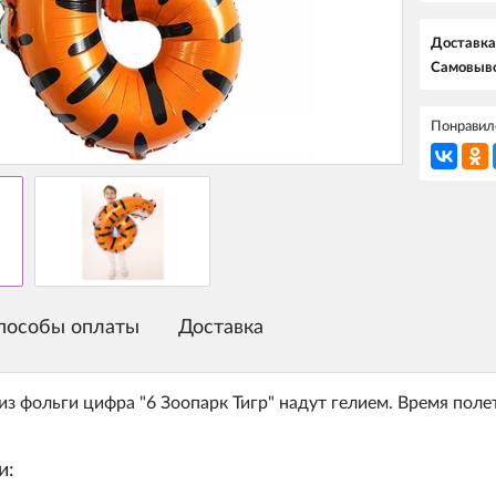
Доставка
Самовыво
Понравилс
пособы оплаты
Доставка
з фольги цифра "6 Зоопарк Тигр" надут гелием. Время поле
и: