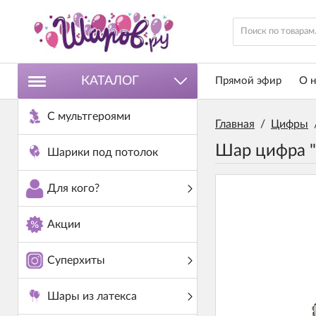
КАТАЛОГ
Прямой эфир
О н
С мультгероями
Главная
/
Цифры
Шар цифра "
Шарики под потолок
Для кого?
Акции
Суперхиты
Шары из латекса