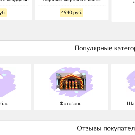
уб.
4940 руб.
блс
Фотозоны
Шар