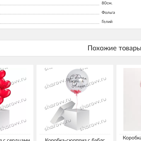
80см.
Фольга
Гелий
Коробк
з с сердцами
Коробка-сюрприз с баблс