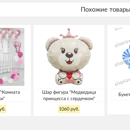
"Комната
Шар фигура "Медведица
Буке
ки"
принцесса с сердечком"
уб.
1060 руб.