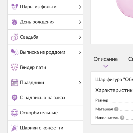
Шары из фольги
День рождения
Свадьба
Выписка из роддома
Описание
С
Гендер пати
Шар фигура "Обл
Праздники
Характеристик
С надписью на заказ
Размер
Материал
?
Оскорбительные
Наполнитель
?
Шарики с конфетти