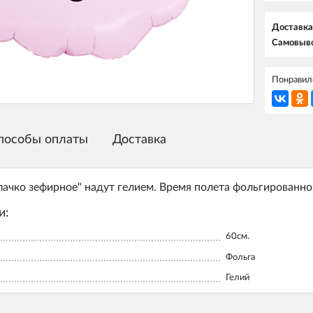
Доставка
Самовыво
Понравилс
пособы оплаты
Доставка
ачко зефирное" надут гелием. Время полета фольгированног
и:
60см.
Фольга
Гелий