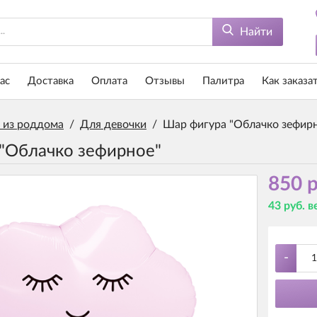
Найти
ас
Доставка
Оплата
Отзывы
Палитра
Как заказа
 из роддома
/
Для девочки
/
Шар фигура "Облачко зефир
"Облачко зефирное"
850 р
43 руб. 
-