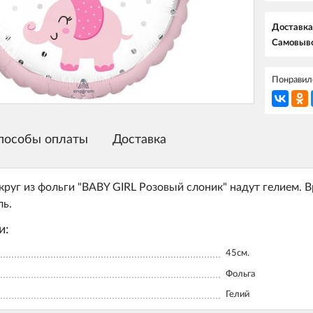
Доставка
Самовыво
Понравилс
пособы оплаты
Доставка
руг из фольги "BABY GIRL Розовый слоник" надут гелием. В
ль.
и:
45см.
Фольга
Гелий