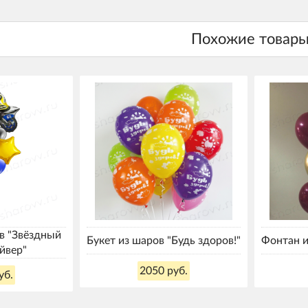
в "Звёздный
Букет из шаров "Будь здоров!"
Фонтан 
йвер"
2050 руб.
уб.