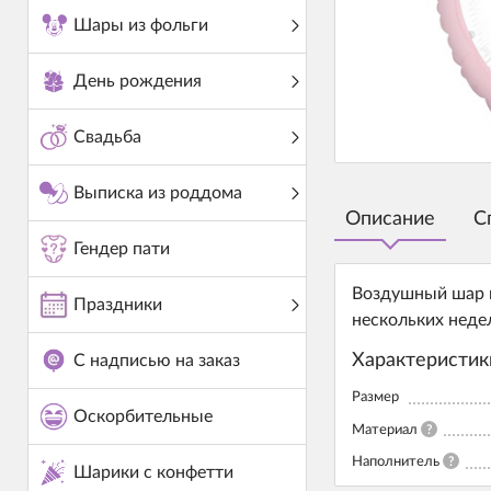
Шары из фольги
День рождения
Свадьба
Выписка из роддома
Описание
С
Гендер пати
Воздушный шар к
Праздники
нескольких неде
Характеристик
С надписью на заказ
Размер
Оскорбительные
Материал
?
Наполнитель
?
Шарики с конфетти