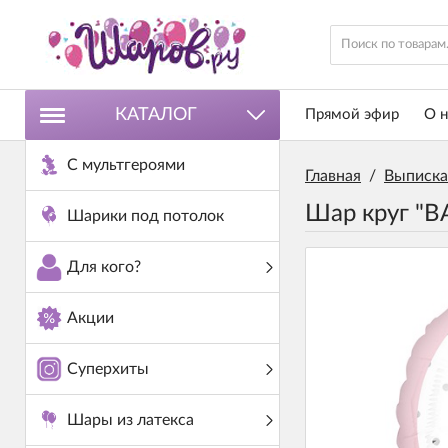
КАТАЛОГ
Прямой эфир
О н
С мультгероями
Главная
/
Выписка
Шар круг "B
Шарики под потолок
Для кого?
Акции
Суперхиты
Шары из латекса