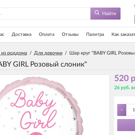
Найти
ас
Доставка
Оплата
Отзывы
Палитра
Как заказа
 из роддома
/
Для девочки
/
Шар круг "BABY GIRL Розовы
ABY GIRL Розовый слоник"
520 р
26 руб. 
-