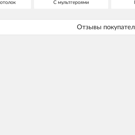
отолок
С мультгероями