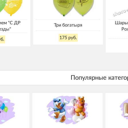
ием "С ДР
Шары 
Три богатыря
езды"
Ро
175 руб.
б.