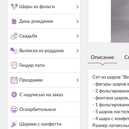
Шары из фольги
День рождения
Свадьба
Выписка из роддома
Описание
С
Гендер пати
Сет из шаров "Ве
Праздники
- фигуры шаров в
- 2 фольгированн
С надписью на заказ
- фонтана шаров,
- 1 фольгированн
Оскорбительные
- 5 шаров пастел
- 4 шара с конфе
Шарики с конфетти
Размер латексны