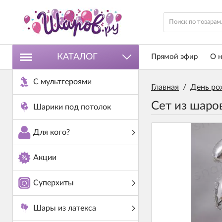
КАТАЛОГ
Прямой эфир
О н
С мультгероями
Главная
/
День ро
Сет из шаро
Шарики под потолок
Для кого?
Акции
Суперхиты
Шары из латекса