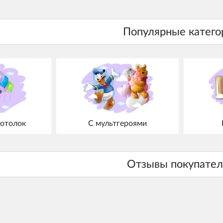
отолок
С мультгероями