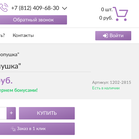
+7 (812) 409-68-30
0
шт.
0
руб.
Обратный звонок
ть?
Контакты
Войти
лопушка"
пушка"
уб.
Артикул:
1202-2815
Есть в наличии
вернем бонусами!
+
КУПИТЬ
Заказ в 1 клик