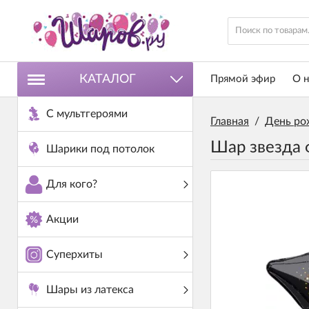
КАТАЛОГ
Прямой эфир
О н
С мультгероями
Главная
/
День ро
Шар звезда 
Шарики под потолок
Для кого?
Акции
Суперхиты
Шары из латекса