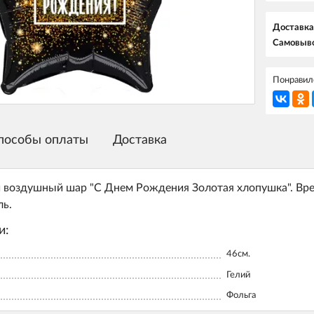
Доставка
Самовыво
Понравилс
пособы оплаты
Доставка
воздушный шар "С Днем Рождения Золотая хлопушка". Врем
ль.
и:
46см.
Гелий
Фольга