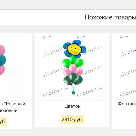
в "Розовый,
Фонтан 
Цветок
рюзовый"
2810 руб.
уб.