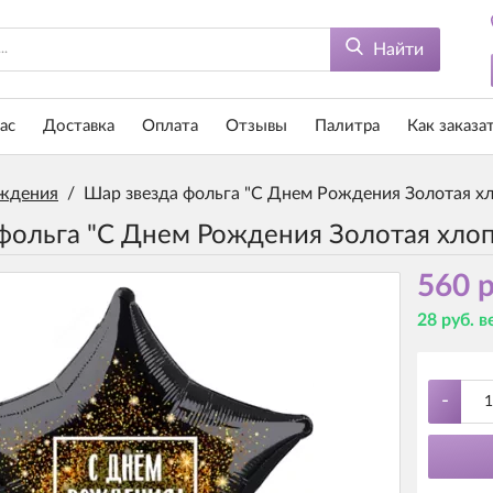
Найти
ас
Доставка
Оплата
Отзывы
Палитра
Как заказа
ждения
/
Шар звезда фольга "С Днем Рождения Золотая х
фольга "С Днем Рождения Золотая хло
560 р
28 руб. 
-