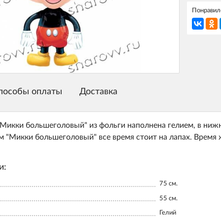
Понравилс
пособы оплаты
Доставка
"Микки большеголовый" из фольги наполнена гелием, в нижне
м "Микки большеголовый" все время стоит на лапах. Время 
и:
75
см.
55
см.
Гелий