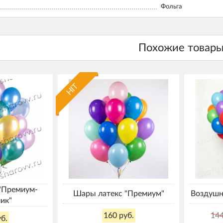
Фольга
HIT
"Премиум-
Шары латекс "Премиум"
Воздушн
ик"
160 руб.
144
б.