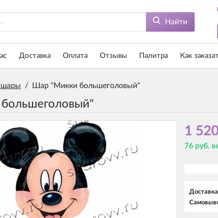
Найти
ас
Доставка
Оплата
Отзывы
Палитра
Как заказа
 шары
/
Шар "Микки большеголовый"
 большеголовый"
1 520
76 руб. 
Доставка
Самовыво