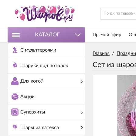
КАТАЛОГ
Прямой эфир
О н
С мультгероями
Главная
/
Праздни
Сет из шаро
Шарики под потолок
Для кого?
Акции
Суперхиты
Шары из латекса