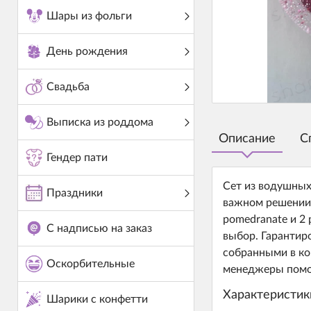
Шары из фольги
День рождения
Свадьба
Выписка из роддома
Описание
С
Гендер пати
Сет из водушных
Праздники
важном решении 
pomedranate и 2
С надписью на заказ
выбор. Гарантир
собранными в ко
Оскорбительные
менеджеры помог
Характеристик
Шарики с конфетти