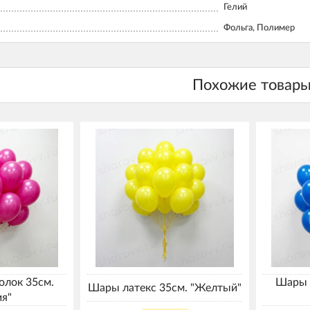
Гелий
Фольга, Полимер
олок 35см.
Шары 
Шары латекс 35см. "Желтый"
ия"