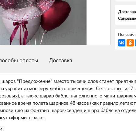
Доставка
Самовыво
Понравилс
пособы оплаты
Доставка
 шаров "Предложение" вместо тысячи слов станет приятным
и украсит атмосферу любого помещения. Сет состоит из 7 
 розовых), а также шарар баблс, наполненного мини-шарика
ованное время полета шариков 48 часов (как правило лета
мпозицию из фонтана шаров-сердец и шара баблс на отдель
ут оформить заказ.
и: