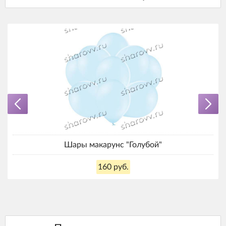
Шары макарунс "Голубой"
160 руб.