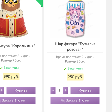
Шар фигура "Бутылка
гура "Король дня"
розовая"
 полета от 3-х дней
Время полета от 2-х дней
Размер 75см.
Размер 85см.
В наличии
В наличии
990 руб.
950 руб.
+
-
+
Купить
Купить
Заказ в 1 клик
Заказ в 1 клик