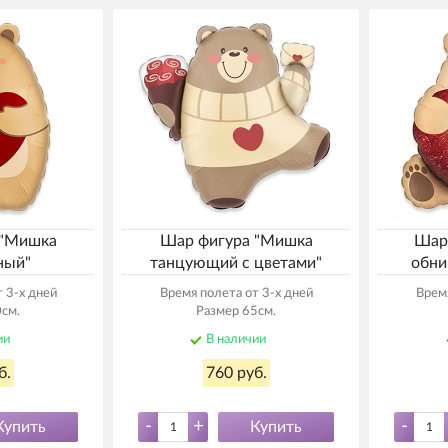
 "Мишка
Шар фигура "Мишка
Шар
ный"
танцующий с цветами"
обни
 3-х дней
Время полета от 3-х дней
Время
см.
Размер 65см.
ии
В наличии
б.
760 руб.
-
+
-
Купить
Купить