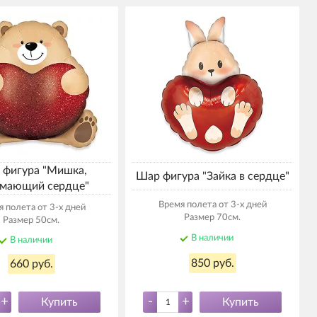
 фигура "Мишка,
Шар фигура "Зайка в сердце"
мающий сердце"
Время полета от 3-х дней
 полета от 3-х дней
Размер 70см.
Размер 50см.
В наличии
В наличии
850 руб.
660 руб.
+
-
+
Купить
Купить