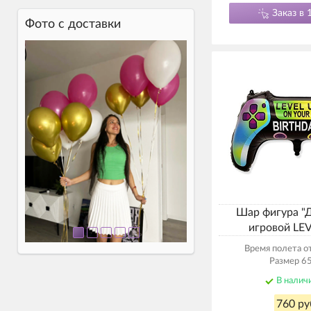
Заказ в 
Фото c доставки
Шар фигура "
игровой LE
Время полета от
Размер 65
В налич
760 ру