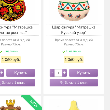
игура "Матрешка
Шар фигура "Матрешка
лотая роспись"
Русский узор"
 полета от 3-х дней
Время полета от 3-х дней
Размер 75см.
Размер 75см.
В наличии
В наличии
1 060 руб.
1 060 руб.
+
-
+
Купить
Купить
Заказ в 1 клик
Заказ в 1 клик
NEW