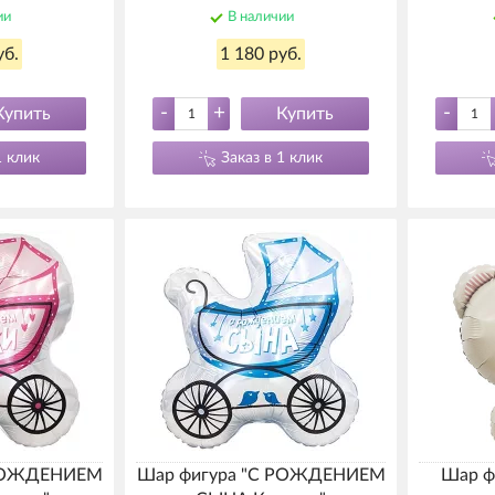
ии
В наличии
уб.
1 180 руб.
-
+
-
Купить
Купить
1 клик
Заказ в 1 клик
 РОЖДЕНИЕМ
Шар фигура "С РОЖДЕНИЕМ
Шар ф