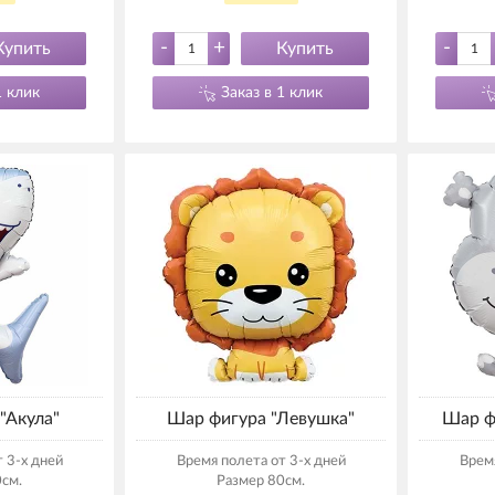
-
+
-
Купить
Купить
1 клик
Заказ в 1 клик
"Акула"
Шар фигура "Левушка"
Шар ф
 3-х дней
Время полета от 3-х дней
Время
см.
Размер 80см.