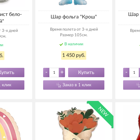
ист бело-
Шар 
Шар фольга "Крош"
й"
Время полета от 3-х дней
 3-х дней
Время
Размер 105см.
см.
В наличии
ии
1 450 руб.
б.
-
+
-
Купить
Купить
1 клик
Заказ в 1 клик
NEW