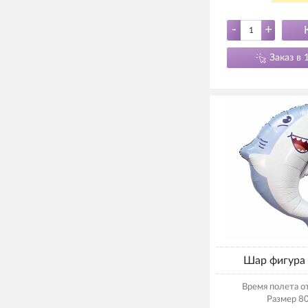
-
+
Заказ в 
Шар фигура 
Время полета от
Размер 80