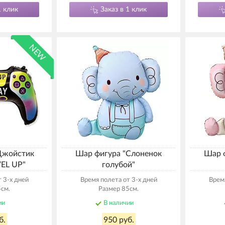
1 клик
Заказ в 1 клик
NEW
Джойстик
Шар фигура "Слоненок
Шар 
VEL UP"
голубой"
 3-х дней
Время полета от 3-х дней
Время
см.
Размер 85см.
ии
В наличии
б.
950 руб.