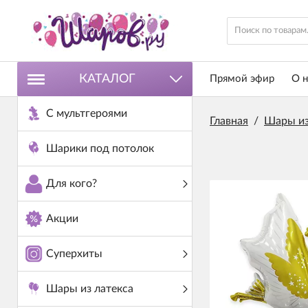
КАТАЛОГ
Прямой эфир
О н
С мультгероями
Главная
/
Шары из
Шарики под потолок
Для кого?
Акции
Суперхиты
Шары из латекса