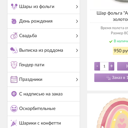
Шары из фольги
Шар фольга "А
золото
День рождения
Время полета от
Размер 80
Свадьба
В налич
Выписка из роддома
950 ру
Гендер пати
-
+
Заказ в 
Праздники
С надписью на заказ
Оскорбительные
Шарики с конфетти