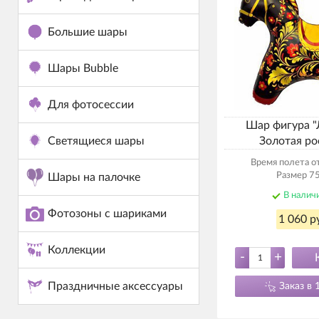
Большие шары
Шары Bubble
Для фотосессии
Шар фигура 
Светящиеся шары
Золотая ро
Время полета от
Размер 75
Шары на палочке
В налич
Фотозоны с шариками
1 060 р
Коллекции
-
+
Праздничные аксессуары
Заказ в 