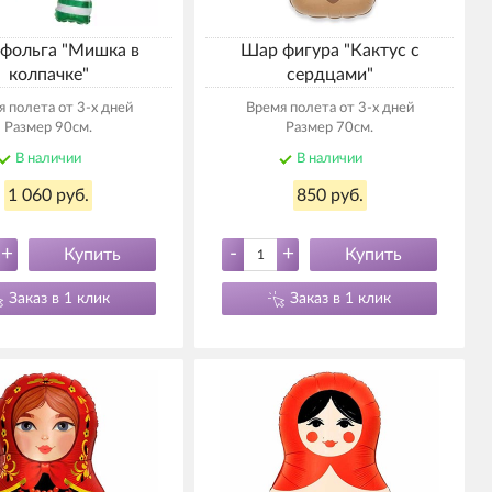
фольга "Мишка в
Шар фигура "Кактус с
колпачке"
сердцами"
 полета от 3-х дней
Время полета от 3-х дней
Размер 90см.
Размер 70см.
В наличии
В наличии
1 060 руб.
850 руб.
+
-
+
Купить
Купить
Заказ в 1 клик
Заказ в 1 клик