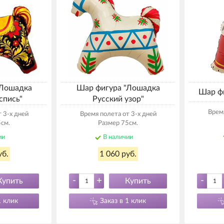
"Лошадка
Шар фигура "Лошадка
Шар фи
спись"
Русский узор"
Время
 3-х дней
Время полета от 3-х дней
см.
Размер 75см.
ии
В наличии
уб.
1 060 руб.
-
+
-
Купить
Купить
1 клик
Заказ в 1 клик