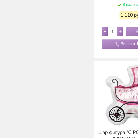
В налич
1 110 р
-
+
Заказ в 
Шар фигура "С