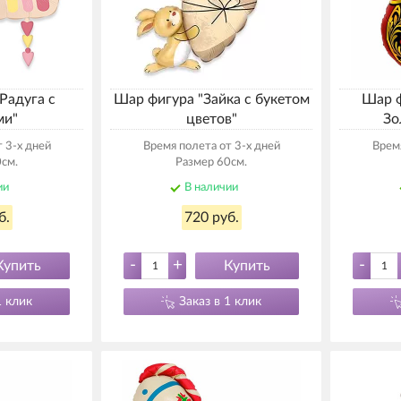
Радуга с
Шар фигура "Зайка с букетом
Шар ф
ми"
цветов"
Зо
 3-х дней
Время полета от 3-х дней
Время
см.
Размер 60см.
ии
В наличии
б.
720 руб.
-
+
-
Купить
Купить
1 клик
Заказ в 1 клик