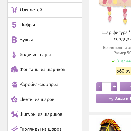
Для детей
Цифры
Шар фигура "
сердца
Буквы
Время полета от
Размер 50
Ходячие шары
В налич
Фонтаны из шариков
660 ру
Коробка-сюрприз
-
+
Заказ в 
Цветы из шаров
Фигуры из шариков
Гирлянды из шаров