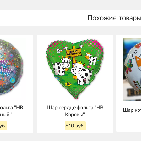
ольга "HB
Шар сердце фольга "HB
Шар кру
ный "
Коровы"
уб.
610 руб.