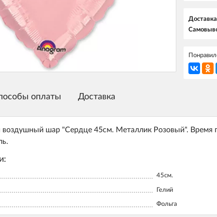
Доставка
Самовыво
Понравилс
пособы оплаты
Доставка
воздушный шар "Сердце 45см. Металлик Розовый". Время п
ль.
и:
45см.
Гелий
Фольга