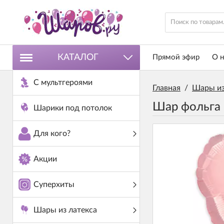
КАТАЛОГ
Прямой эфир
О н
С мультгероями
Главная
/
Шары из
Шар фольга 
Шарики под потолок
Для кого?
Акции
Суперхиты
Шары из латекса