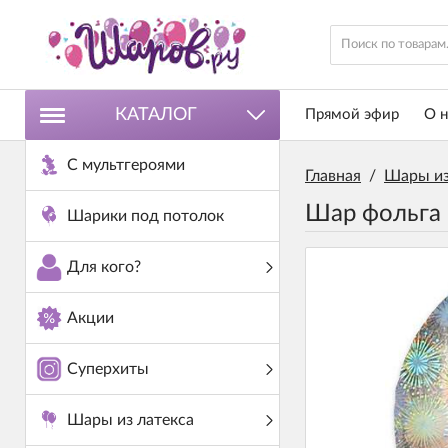
КАТАЛОГ
Прямой эфир
О н
С мультгероями
Главная
/
Шары из
Шар фольга 
Шарики под потолок
Для кого?
Акции
Суперхиты
Шары из латекса