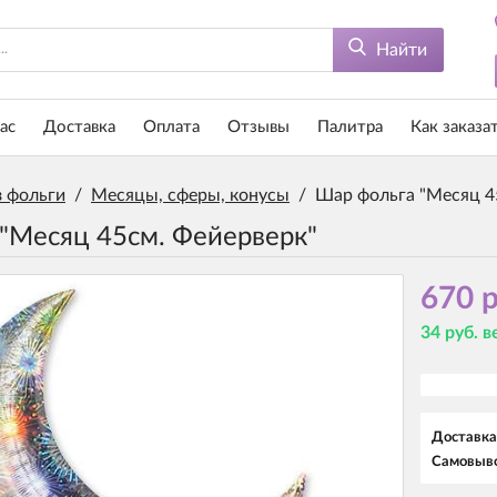
Найти
ас
Доставка
Оплата
Отзывы
Палитра
Как заказа
 фольги
/
Месяцы, сферы, конусы
/
Шар фольга "Месяц 4
"Месяц 45см. Фейерверк"
670 р
34 руб. 
Доставка
Самовыво