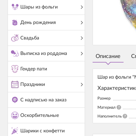
Шары из фольги
День рождения
Свадьба
Выписка из роддома
Описание
С
Гендер пати
Шар из фольги "
Праздники
Характеристик
Размер
С надписью на заказ
Материал
?
Оскорбительные
Наполнитель
?
Шарики с конфетти