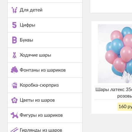
Для детей
Цифры
Буквы
Ходячие шары
Фонтаны из шариков
Коробка-сюрприз
Шары латекс 35с
розов
Цветы из шаров
160 ру
Фигуры из шариков
Гирлянды из шаров