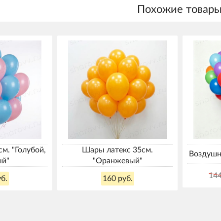
м. "Голубой,
Шары латекс 35см.
Воздушн
ый"
"Оранжевый"
144
б.
160 руб.