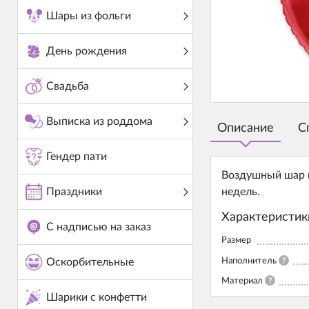
Шары из фольги
День рождения
Свадьба
Выписка из роддома
Описание
С
Гендер пати
Воздушный шар и
Праздники
недель.
Характеристик
С надписью на заказ
Размер
Наполнитель
?
Оскорбительные
Материал
?
Шарики с конфетти