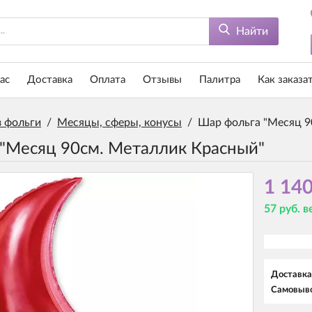
Найти
ас
Доставка
Оплата
Отзывы
Палитра
Как заказа
 фольги
/
Месяцы, сферы, конусы
/
Шар фольга "Месяц 9
"Месяц 90см. Металлик Красный"
1 140
57 руб. 
Доставка
Самовыво