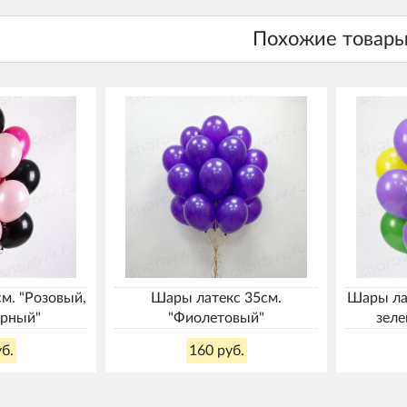
м. "Розовый,
Шары латекс 35см.
Шары ла
ерный"
"Фиолетовый"
зеле
б.
160 руб.