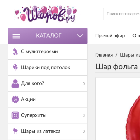
КАТАЛОГ
Прямой эфир
О н
С мультгероями
Главная
/
Шары из
Шар фольга 
Шарики под потолок
Для кого?
Акции
Суперхиты
Шары из латекса