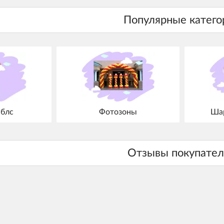
блс
Фотозоны
Шар