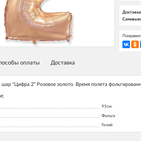
Доставка
Самовыво
Понравилс
пособы оплаты
Доставка
шар "Цифра 2" Розовое золото. Время полета фольгированно
и:
95см.
Фольга
Гелий