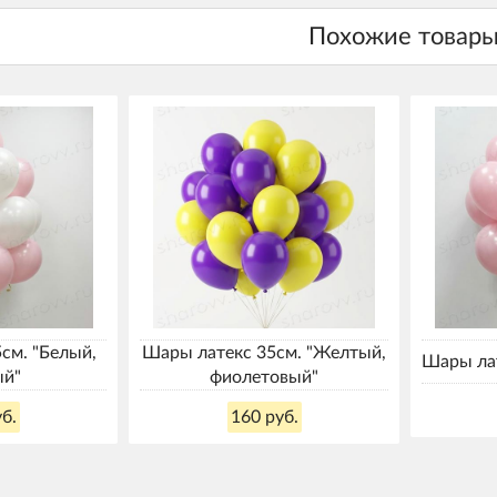
см. "Белый,
Шары латекс 35см. "Желтый,
Шары лат
ый"
фиолетовый"
б.
160 руб.