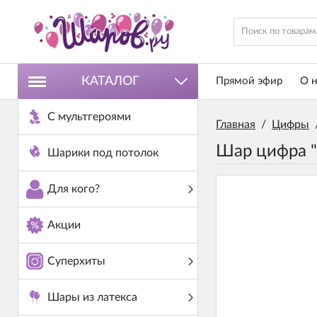
КАТАЛОГ
Прямой эфир
О н
С мультгероями
Главная
/
Цифры
Шар цифра "
Шарики под потолок
Для кого?
Акции
Суперхиты
Шары из латекса