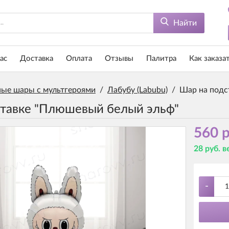
Найти
ас
Доставка
Оплата
Отзывы
Палитра
Как заказа
ые шары с мультгероями
/
Лабубу (Labubu)
/
Шар на подс
тавке "Плюшевый белый эльф"
560 р
28 руб. 
-