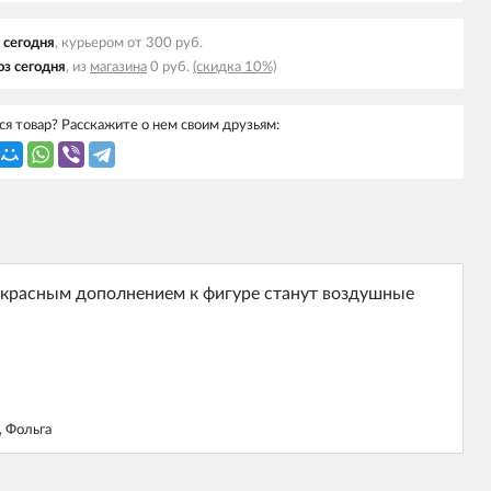
 cегодня
, курьером от 300 руб.
з cегодня
, из
магазина
0 руб.
(скидка 10%)
я товар? Расскажите о нем своим друзьям:
красным дополнением к фигуре станут воздушные
 Фольга