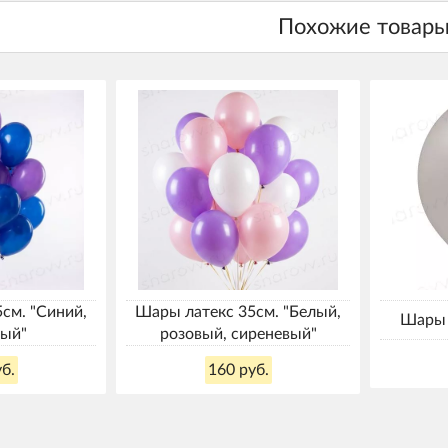
см. "Синий,
Шары латекс 35см. "Белый,
Шары 
вый"
розовый, сиреневый"
б.
160 руб.