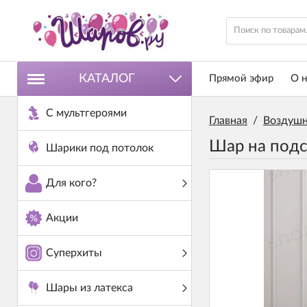
КАТАЛОГ
Прямой эфир
О н
С мультгероями
Главная
/
Воздушн
Шар на подс
Шарики под потолок
Для кого?
Акции
Суперхиты
Шары из латекса