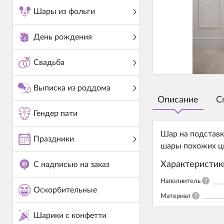
Шары из фольги
День рождения
Свадьба
Выписка из роддома
Описание
С
Гендер пати
Шар на подставк
Праздники
шары похожих ц
Характеристик
С надписью на заказ
Наполнитель
?
Оскорбительные
Материал
?
Шарики с конфетти