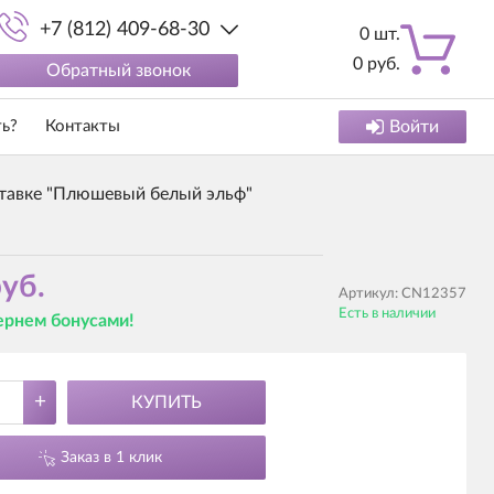
+7 (812) 409-68-30
0
шт.
0
руб.
Обратный звонок
ть?
Контакты
Войти
тавке "Плюшевый белый эльф"
уб.
Артикул:
CN12357
Есть в наличии
вернем бонусами!
+
КУПИТЬ
Заказ в 1 клик