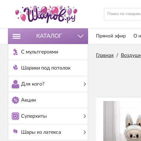
КАТАЛОГ
Прямой эфир
О н
С мультгероями
Главная
/
Воздушн
Шарики под потолок
Для кого?
Акции
Суперхиты
Шары из латекса