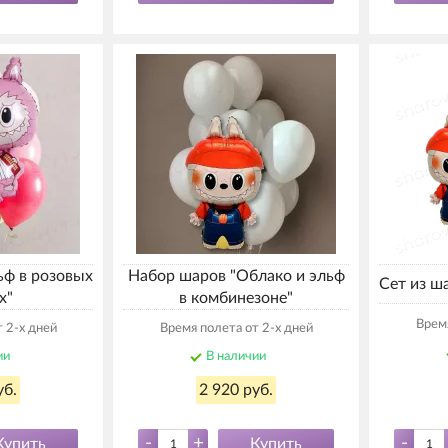
ьф в розовых
Набор шаров "Облако и эльф
Сет из ш
х"
в комбинезоне"
Время
 2-х дней
Время полета от 2-х дней
ии
В наличии
уб.
2 920 руб.
-
+
-
Купить
Купить