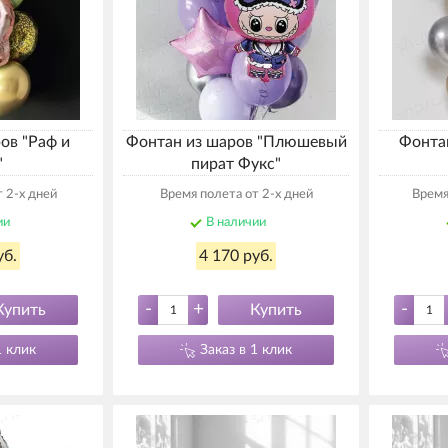
ов "Раф и
Фонтан из шаров "Плюшевый
Фонта
"
пират Фукс"
 2-х дней
Время полета от 2-х дней
Время
ии
В наличии
уб.
4 170 руб.
-
+
-
Купить
Купить
1 клик
Заказ в 1 клик