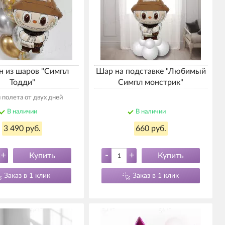
н из шаров "Симпл
Шар на подставке "Любимый
Тодди"
Симпл монстрик"
 полета от двух дней
В наличии
В наличии
3 490 руб.
660 руб.
+
-
+
Купить
Купить
Заказ в 1 клик
Заказ в 1 клик