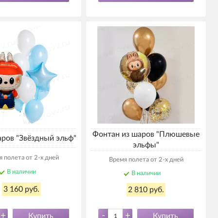
Фонтан из шаров "Плюшевые
аров "Звёздный эльф"
эльфы"
 полета от 2-х дней
Время полета от 2-х дней
В наличии
В наличии
3 160 руб.
2 810 руб.
+
-
+
Купить
Купить