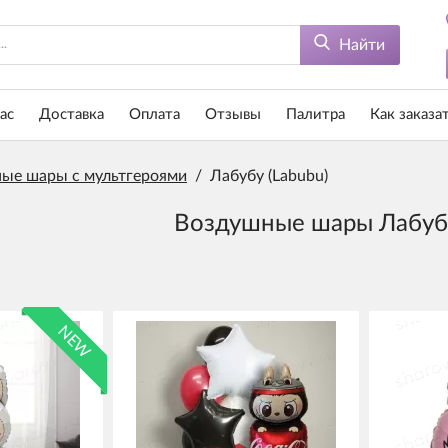
Найти
ас
Доставка
Оплата
Отзывы
Палитра
Как заказа
ые шары с мультгероями
/
Лабубу (Labubu)
Воздушные шары Лабубу
NEW