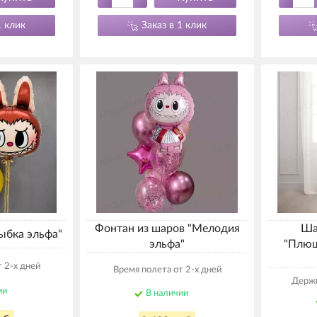
1 клик
Заказ в 1 клик
Фонтан из шаров "Мелодия
Ша
ыбка эльфа"
эльфа"
"Плюш
 2-х дней
Время полета от 2-х дней
Держи
ии
В наличии