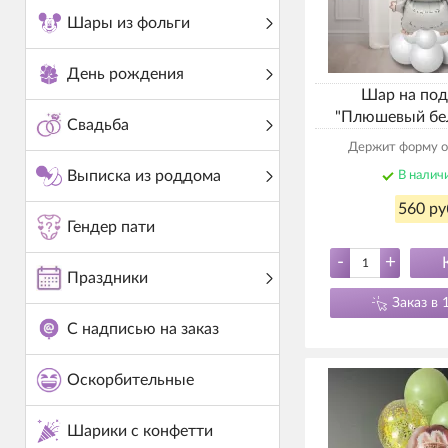
Шары из фольги
День рождения
Шар на под
"Плюшевый бе
Свадьба
Держит форму о
Выписка из роддома
В налич
560 ру
Гендер пати
-
+
Праздники
Заказ в 
С надписью на заказ
Оскорбительные
Шарики с конфетти