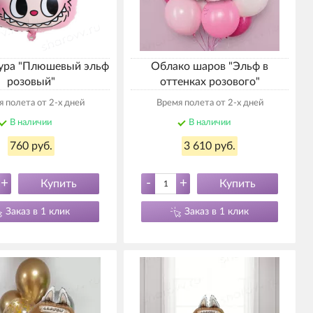
ура "Плюшевый эльф
Облако шаров "Эльф в
розовый"
оттенках розового"
 полета от 2-х дней
Время полета от 2-х дней
В наличии
В наличии
760 руб.
3 610 руб.
+
-
+
Купить
Купить
Заказ в 1 клик
Заказ в 1 клик