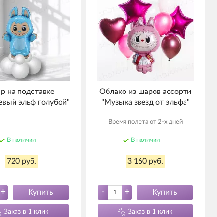
р на подставке
Облако из шаров ассорти
вый эльф голубой"
"Музыка звезд от эльфа"
Время полета от 2-х дней
В наличии
В наличии
720 руб.
3 160 руб.
+
-
+
Купить
Купить
Заказ в 1 клик
Заказ в 1 клик