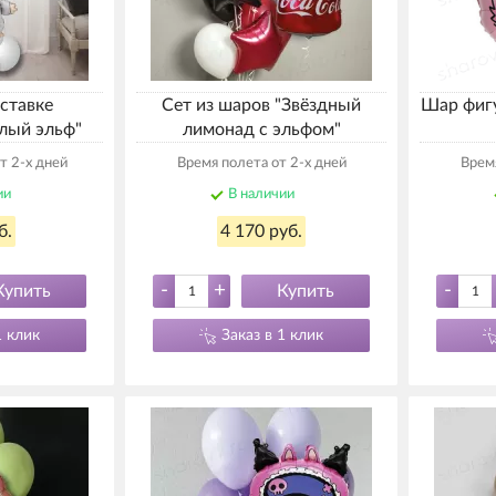
ставке
Сет из шаров "Звёздный
Шар фиг
лый эльф"
лимонад с эльфом"
т 2-х дней
Время полета от 2-х дней
Время
ии
В наличии
б.
4 170 руб.
-
+
-
Купить
Купить
1 клик
Заказ в 1 клик