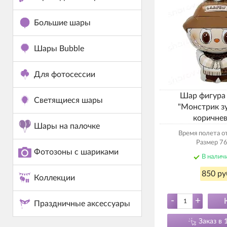
Большие шары
Шары Bubble
Для фотосессии
Шар фигура
Светящиеся шары
"Монстрик з
коричне
Шары на палочке
Время полета от
Размер 76
Фотозоны с шариками
В налич
850 ру
Коллекции
-
+
Праздничные аксессуары
Заказ в 