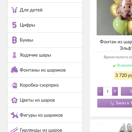
Для детей
Цифры
Буквы
Фонтан из шар
Эльф
Ходячие шары
Время полета от
В налич
Фонтаны из шариков
3 720 р
Коробка-сюрприз
-
+
Цветы из шаров
Заказ в 
Фигуры из шариков
Гирлянды из шаров