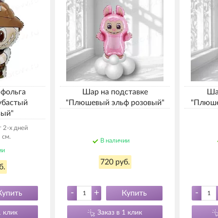
 фольга
Шар на подставке
Ша
убастый
"Плюшевый эльф розовый"
"Плюше
вый"
 2-х дней
 см.
В наличии
ии
720 руб.
б.
-
+
-
Купить
Купить
1 клик
Заказ в 1 клик