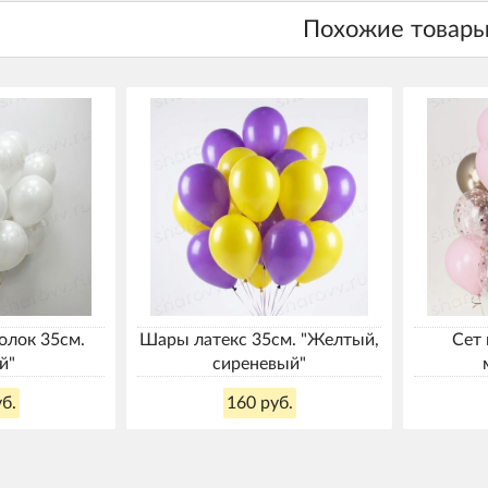
олок 35см.
Шары латекс 35см. "Желтый,
Сет 
й"
сиреневый"
б.
160 руб.