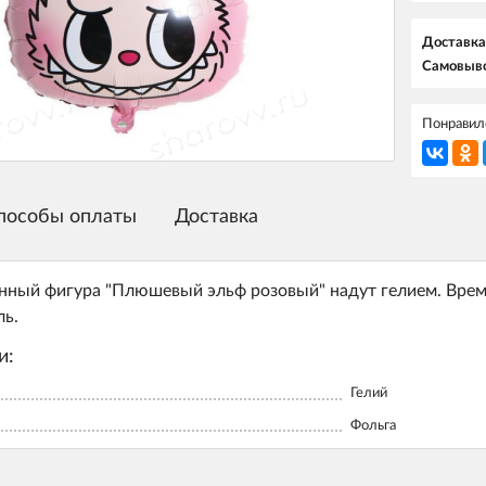
Доставка
Самовыво
Понравилс
пособы оплаты
Доставка
ный фигура "Плюшевый эльф розовый" надут гелием. Время
ль.
и:
Гелий
Фольга