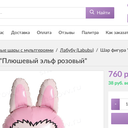
Найти
ас
Доставка
Оплата
Отзывы
Палитра
Как заказа
ые шары с мультгероями
/
Лабубу (Labubu)
/
Шар фигура 
 "Плюшевый эльф розовый"
760 р
38 руб. 
-