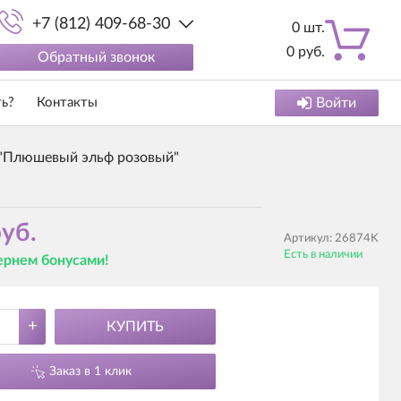
+7 (812) 409-68-30
0
шт.
0
руб.
Обратный звонок
ть?
Контакты
Войти
"Плюшевый эльф розовый"
уб.
Артикул:
26874K
Есть в наличии
вернем бонусами!
+
КУПИТЬ
Заказ в 1 клик