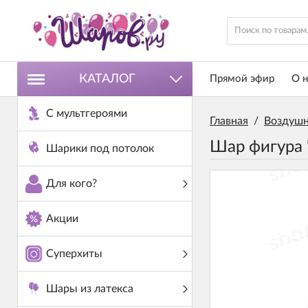
КАТАЛОГ
Прямой эфир
О н
С мультгероями
Главная
/
Воздушн
Шар фигура
Шарики под потолок
Для кого?
Акции
Суперхиты
Шары из латекса